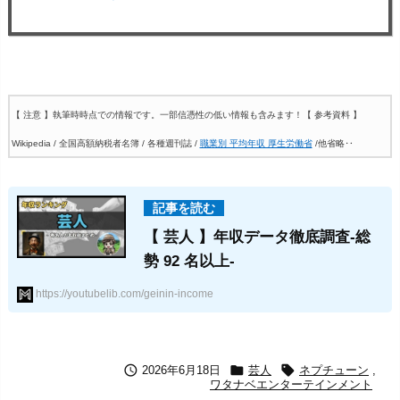
【 注意 】執筆時時点での情報です。一部信憑性の低い情報も含みます！
【 参考資料 】
Wikipedia / 全国高額納税者名簿 / 各種週刊誌 /
職業別 平均年収 厚生労働省
/他省略‥
【 芸人 】年収データ徹底調査-総
勢 92 名以上-
https://youtubelib.com/geinin-income



2026年6月18日
芸人
ネプチューン
,
ワタナベエンターテインメント