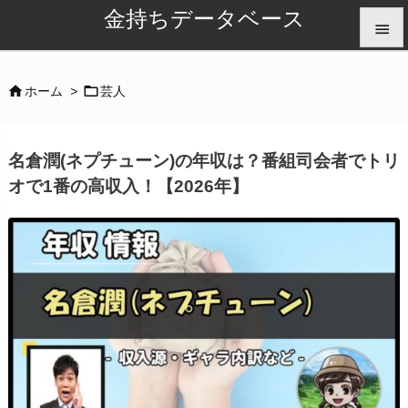
金持ちデータベース


メニュ


ホーム
>
芸人

サイド
名倉潤(ネプチューン)の年収は？番組司会者でトリ

オで1番の高収入！【2026年】
前へ

次へ

検索