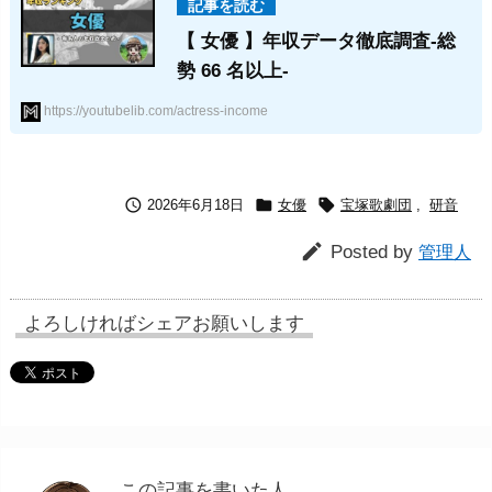
【 女優 】年収データ徹底調査-総
勢 66 名以上-
https://youtubelib.com/actress-income



2026年6月18日
女優
宝塚歌劇団
,
研音

Posted by
管理人
よろしければシェアお願いします
この記事を書いた人