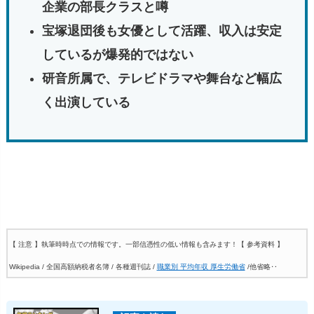
企業の部長クラスと噂
宝塚退団後も女優として活躍、収入は安定
しているが爆発的ではない
研音所属で、テレビドラマや舞台など幅広
く出演している
【 注意 】執筆時時点での情報です。一部信憑性の低い情報も含みます！
【 参考資料 】
Wikipedia / 全国高額納税者名簿 / 各種週刊誌 /
職業別 平均年収 厚生労働省
/他省略‥