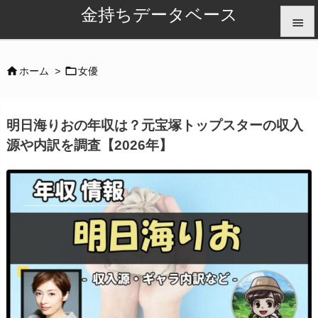
金持ちデータベース


メニュ


ホーム
>
女優

サイド
明日海りおの年収は？元宝塚トップスターの収入

源や内訳を調査【2026年】
前へ

次へ

検索