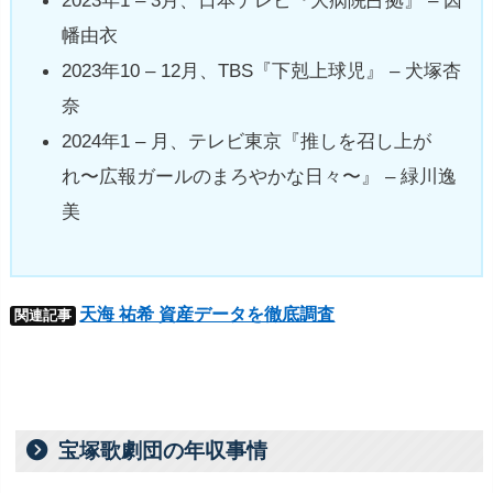
幡由衣
2023年10 – 12月、TBS『下剋上球児』 – 犬塚杏
奈
2024年1 – 月、テレビ東京『推しを召し上が
れ〜広報ガールのまろやかな日々〜』 – 緑川逸
美
天海 祐希 資産データを徹底調査
関連記事
宝塚歌劇団の年収事情