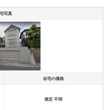
宅写真
自宅の価格
推定 不明