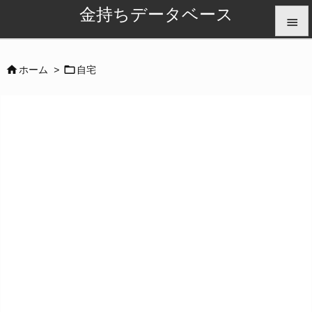
金持ちデータベース


メニュ


ホーム
>
自宅

サイド

前へ

次へ

検索