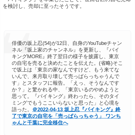
を検討し、売却に至ったそうです。
俳優の坂上忍(54)が12日、自身のYouTubeチャン
ネル『坂上家のチャンネル』を更新し、『バイ
キングMORE』終了翌日の様子を披露し、東京
の自宅を売ると決めたことを伝えた。(省略)そこ
で坂上は「東京の家なんですけど、もう来てな
いんで、来月取り壊して売っぱらっちゃうんで
す」とスタッフに報告。「えっ、そうなんです
か？」と驚かれる中、「東京いるのやめようと
思って。『バイキング』終わったら、そのタイ
ミングでもうここいらないと思った」と心境を
語った。
＠2022-04-13 坂上忍『バイキング』終
了で東京の自宅を「売っぱらっちゃう」 ワンち
ゃんと千葉に完全移住へ