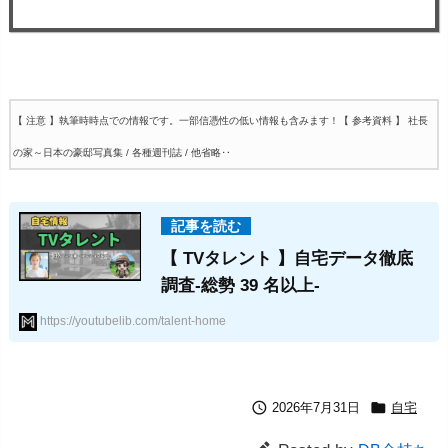
【 注意 】執筆時時点での情報です。一部信憑性の低い情報も含みます！
【 参考資料 】 社長
の家～日本の豪邸写真集 / 各種週刊誌 / 他省略‥
【 TVタレント 】自宅データ徹底
調査-総勢 39 名以上-
https://youtubelib.com/talent-home


2026年7月31日
自宅