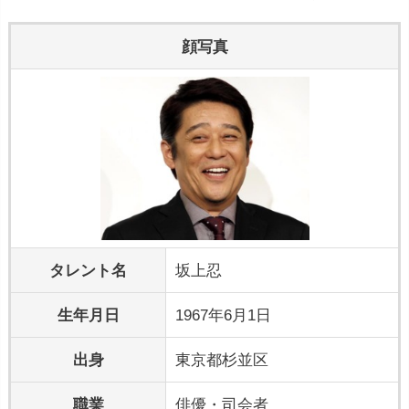
顔写真
タレント名
坂上忍
生年月日
1967年6月1日
出身
東京都杉並区
職業
俳優・司会者