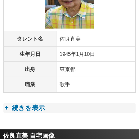
タレント名
佐良直美
生年月日
1945年1月10日
出身
東京都
職業
歌手
続きを表示
プロフィールトピック
佐良直美 自宅画像