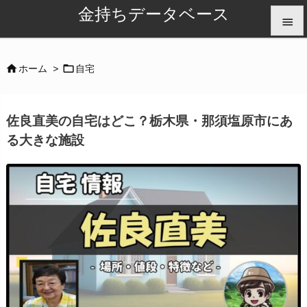
金持ちデータベース


メニュ


ホーム
>
自宅

サイド
佐良直美の自宅はどこ？栃木県・那須塩原市にあ

る大きな施設
前へ

次へ

検索