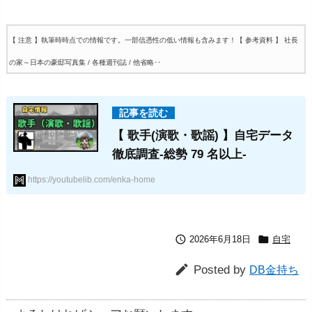
【 注意 】執筆時時点での情報です。一部信憑性の低い情報も含みます！
【 参考資料 】 社長
の家～日本の豪邸写真集 / 各種週刊誌 / 他省略‥
【 歌手(演歌・歌謡) 】自宅データ
徹底調査-総勢 79 名以上-
https://youtubelib.com/enka-home


2026年6月18日
自宅

Posted by
DB金持ち