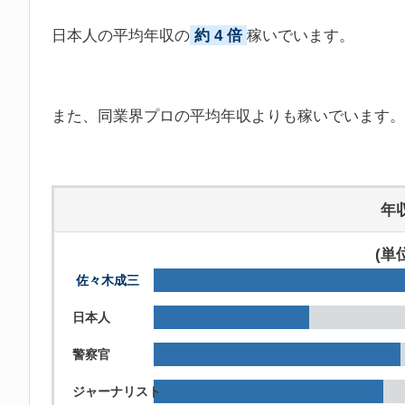
日本人の平均年収の
約 4 倍
稼いでいます。
また、同業界プロの平均年収よりも稼いでいます。
年
(単
佐々木成三
日本人
警察官
ジャーナリスト