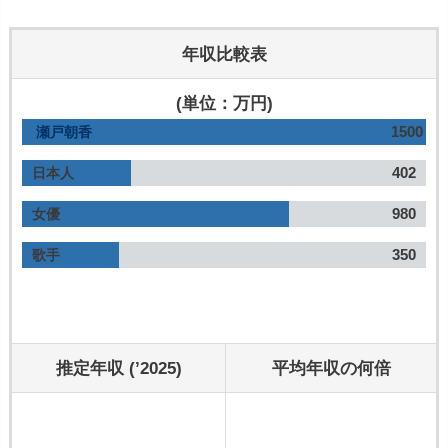
年収比較表
(単位：万円)
1500
瀬戸朝香
402
日本人
980
女優
350
歌手
推定年収 (’2025)
平均年収の何倍