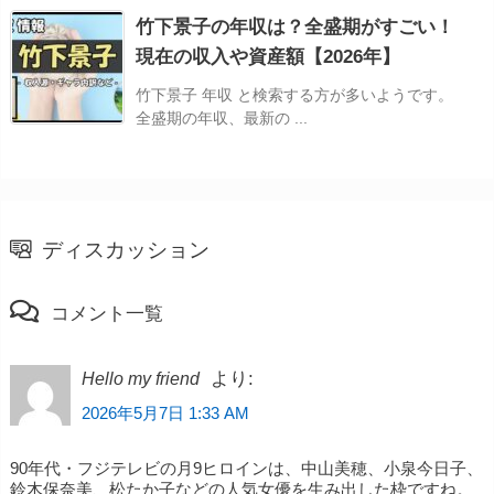
竹下景子の年収は？全盛期がすごい！
現在の収入や資産額【2026年】
竹下景子 年収 と検索する方が多いようです。
全盛期の年収、最新の ...
ディスカッション
コメント一覧
より:
Hello my friend
2026年5月7日 1:33 AM
90年代・フジテレビの月9ヒロインは、中山美穂、小泉今日子、
鈴木保奈美、松たか子などの人気女優を生み出した枠ですね。