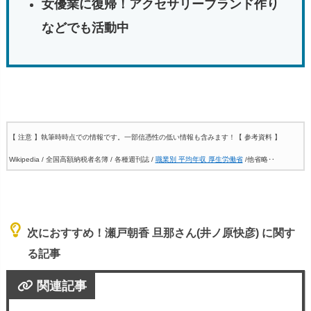
女優業に復帰！アクセサリーブランド作り
などでも活動中
【 注意 】執筆時時点での情報です。一部信憑性の低い情報も含みます！
【 参考資料 】
Wikipedia / 全国高額納税者名簿 / 各種週刊誌 /
職業別 平均年収 厚生労働省
/他省略‥
次におすすめ！瀬戸朝香 旦那さん(井ノ原快彦) に関す
る記事
関連記事