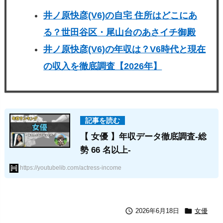
井ノ原快彦(V6)の自宅 住所はどこにあ
る？世田谷区・尾山台のあさイチ御殿
井ノ原快彦(V6)の年収は？V6時代と現在
の収入を徹底調査【2026年】
【 女優 】年収データ徹底調査-総
勢 66 名以上-
https://youtubelib.com/actress-income


2026年6月18日
女優