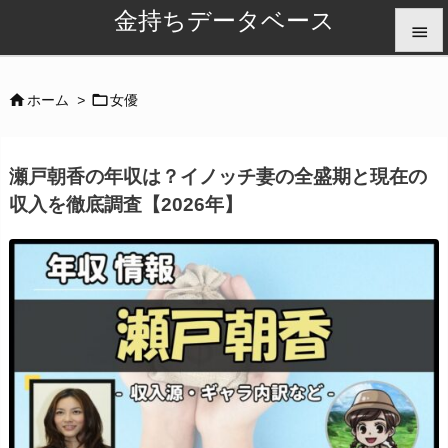
金持ちデータベース


メニュ


ホーム
>
女優

サイド
瀬戸朝香の年収は？イノッチ妻の全盛期と現在の

収入を徹底調査【2026年】
前へ

次へ

検索