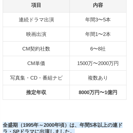
項目
内容
連続ドラマ出演
年間3〜5本
映画出演
年間1〜2本
CM契約社数
6〜8社
CM単価
1500万〜2000万円
写真集・CD・番組ナビ
複数あり
推定年収
8000万円〜1億円
全盛期（19
95年～2000年頃）は、年間5本以上の連ド
ラ・SPドラマに出演しました。