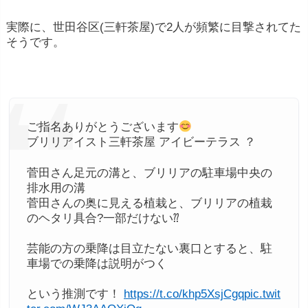
実際に、世田谷区(三軒茶屋)で2人が頻繁に目撃されてた
そうです。
ご指名ありがとうございます
ブリリアイスト三軒茶屋 アイビーテラス ？
菅田さん足元の溝と、ブリリアの駐車場中央の
排水用の溝
菅田さんの奥に見える植栽と、ブリリアの植栽
のヘタリ具合?一部だけない⁇
芸能の方の乗降は目立たない裏口とすると、駐
車場での乗降は説明がつく
という推測です！
https://t.co/khp5XsjCgq
pic.twit