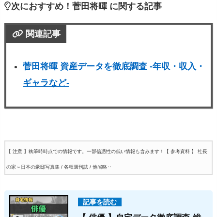
次におすすめ！菅田将暉 に関する記事
関連記事
菅田将暉 資産データを徹底調査 -年収・収入・
ギャラなど-
【 注意 】執筆時時点での情報です。一部信憑性の低い情報も含みます！
【 参考資料 】 社長
の家～日本の豪邸写真集 / 各種週刊誌 / 他省略‥