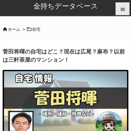
金持ちデータベース


メニュ


ホーム
>
自宅

サイド
菅田将暉の自宅はどこ？現在は広尾？麻布？以前

は三軒茶屋のマンション！
前へ

次へ

検索