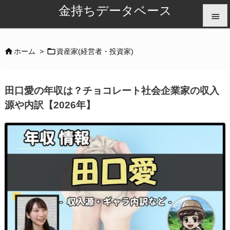
金持ちデータベース


メニュ


ホーム
>
資産家(経営者・投資家)

サイド
田口愛の年収は？チョコレート社会企業家の収入

源や内訳【2026年】
前へ

次へ

検索