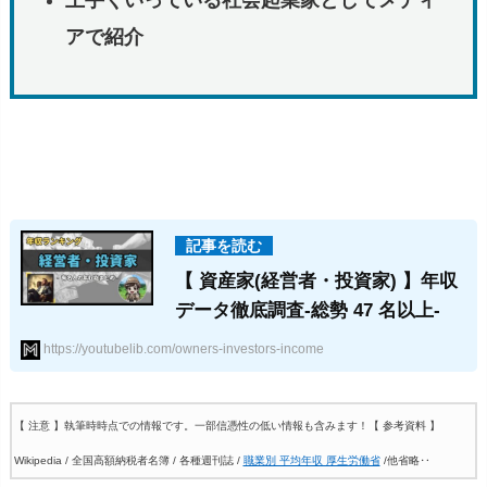
上手くいっている社会起業家としてメディ
アで紹介
【 資産家(経営者・投資家) 】年収
データ徹底調査-総勢 47 名以上-
https://youtubelib.com/owners-investors-income
【 注意 】執筆時時点での情報です。一部信憑性の低い情報も含みます！
【 参考資料 】
Wikipedia / 全国高額納税者名簿 / 各種週刊誌 /
職業別 平均年収 厚生労働省
/他省略‥