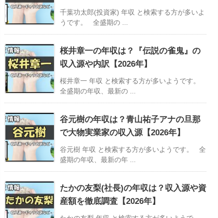
千葉功太郎(投資家) 年収 と検索する方が多いよ
うです。 全盛期の ...
桜井章一の年収は？『伝説の雀鬼』の
収入源や内訳【2026年】
桜井章一 年収 と検索する方が多いようです。
全盛期の年収、最新の ...
谷元樹の年収は？青山祐子アナの旦那
で大物実業家の収入源【2026年】
谷元樹 年収 と検索する方が多いようです。 全
盛期の年収、最新の年 ...
たかの友梨(社長)の年収は？収入源や資
産額を徹底調査【2026年】
たかの友梨 年収 と検索する方が多いようで