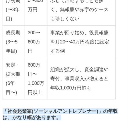
げ初期
0〜300
ぶして活動することも多
(〜3年
万円
く、無報酬や赤字のケース
目)
も珍しくない
成長期
300〜
事業が回り始め、役員報酬
(3〜5
600万
を月20〜40万円程度に設定
年目)
円
する例
安定・
600万
組織が拡大し、資金調達や
拡大期
円〜
寄付、事業収入が増えると
(6年
1,000万
年収1,000万円超も
目〜)
円以上
「社会起業家(ソーシャルアントレプレナー)」の年収
は、かなり幅があります。