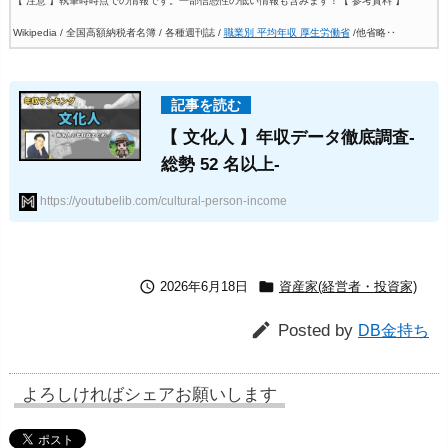
【 注意 】執筆時時点での情報です。一部信憑性の低い情報も含みます！
【 参考資料 】
Wikipedia / 全国高額納税者名簿 / 各種週刊誌 /
職業別 平均年収 厚生労働省
/他省略‥
【 文化人 】年収データ徹底調査-
総勢 52 名以上-
https://youtubelib.com/cultural-person-income


2026年6月18日
資産家(経営者・投資家)

Posted by
DB金持ち
よろしければシェアお願いします