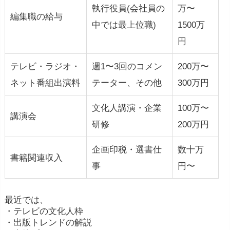
執行役員(会社員の
万〜
編集職の給与
中では最上位職)
1500万
円
テレビ・ラジオ・
週1〜3回のコメン
200万〜
ネット番組出演料
テーター、その他
300万円
文化人講演・企業
100万〜
講演会
研修
200万円
企画印税・選書仕
数十万
書籍関連収入
事
円〜
最近では、
・テレビの文化人枠
・出版トレンドの解説