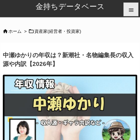
金持ちデータベース


メニュ


ホーム
>
資産家(経営者・投資家)

サイド
中瀬ゆかりの年収は？新潮社・名物編集長の収入

源や内訳【2026年】
前へ

次へ

検索