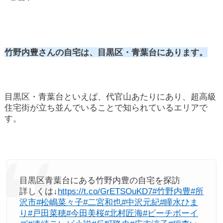
竹野内豊さんの自宅は、目黒区・青葉台にあります。
目黒区・青葉台といえば、代官山あたりにあり、超高級
住宅街が立ち並んでいることで知られているエリアで
す。
目黒区青葉台にある竹野内豊の自宅を探訪
詳しくは↓
https://t.co/GrETSOuKD7
#竹野内豊
#所
沢市
#松嶋菜々子
#二宮和也
#中沢元紀
#瞳水ひま
り
#戸田菜穂
#今田美桜
#北村匠海
#ビーチボーイ