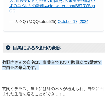
ズ
#連続テレビ小説
#反町隆史
#広末涼子
#稲森い
ずみ
#パルムの新商品
pic.twitter.com/B8TRYSqq
GG
— カツQ (@QQkatsu525)
October 17, 2024
目黒にある5億円の豪邸
竹野内さんの自宅は、
青葉台でもひと際目立つ3階建て
で白亜の豪邸です。
玄関やテラス、屋上には緑の木々が植えられ、自然に囲
まれた生活を送ることができます。