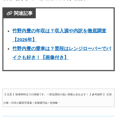
関連記事
竹野内豊の年収は？収入源や内訳を徹底調査
【2026年】
竹野内豊の愛車は？普段はレンジローバーでバ
イクも好き！【画像付き】
【 注意 】執筆時時点での情報です。一部信憑性の低い情報も含みます！
【 参考資料 】 社長
の家～日本の豪邸写真集 / 各種週刊誌 / 他省略‥