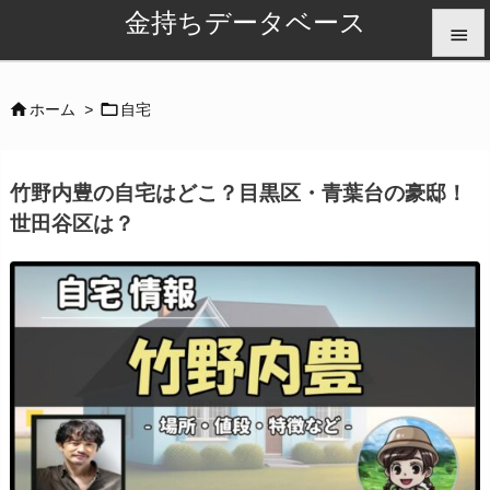
金持ちデータベース


メニュ


ホーム
>
自宅

サイド
竹野内豊の自宅はどこ？目黒区・青葉台の豪邸！

世田谷区は？
前へ

次へ

検索