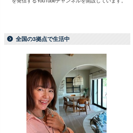
を
発信
する
YouTube
チャンネル
を
開設
し
てい
ます。
全国の3拠点で生活中