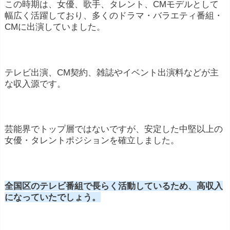
この
時期は、
女優、歌手、
タレント、
CM
モデル
として
幅広
く
活躍
し
て
おり、
多く
の
ドラマ・
バラエティ
番組・
CM
に
出演
し
てい
ま
した。
テレビ
出演、
CM
契約、
雑誌
や
イベント
出演
料
など
が
主
な
収入
源
です。
芸能
界
で
トップ層ではないですが
、
安定
した
中堅
以上
の
女優・
タレント
ポジション
を確立しました。
全国区のテレビ番組で長らく活動しているため、高収入
になっていたでしょう。