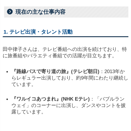
現在の主な仕事内容
1.
テレビ
出演・
タレント
活動
田中
律子
さん
は、
テレビ
番組
へ
の
出演
を
続
け
て
おり、
特
に
旅
番組
や
バラエティ
番組
で
の
活躍
が
目
立ち
ます。
『
路線
バス
で
寄り道
の
旅』(
テレビ
朝日)
：
2013
年
か
ら
レギュラー
出演
し
て
おり、
約
9
年間
にわたり
継続
し
てい
ます。
『
ワルイコ
あ
つ
まれ』(
NHK
E
テレ)
：
「
バブル
ラン
ウェイ」
の
コーナー
に
出演
し、
ダンス
や
コント
を
披
露
し
てい
ます。