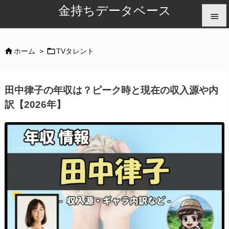
金持ちデータベース


メニュ


ホーム
>
TVタレント

サイド
田中律子の年収は？ピーク時と現在の収入源や内

訳【2026年】
前へ

次へ

検索