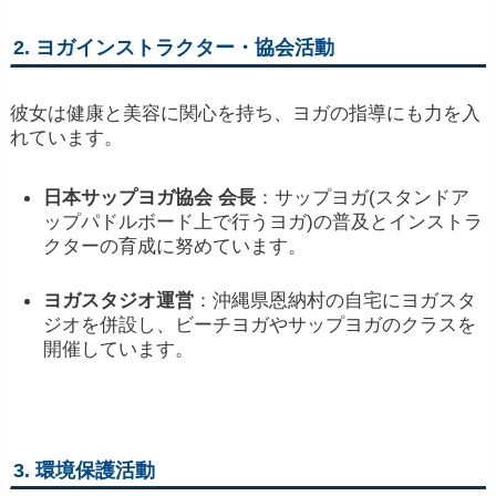
2.
ヨガ
インストラクター・
協会
活動
彼女
は
健康
と
美容
に
関心
を
持ち、
ヨガ
の
指導
に
も
力
を
入
れ
てい
ます。
日本
サップヨガ
協会
会長
：
サップヨガ(
スタンド
ア
ップ
パドル
ボード
上
で
行う
ヨガ)
の
普及
と
インストラ
クター
の
育成
に
努めて
い
ます。
ヨガ
スタジオ
運営
：
沖縄
県
恩納
村
の
自宅
に
ヨガ
スタ
ジオ
を
併設
し、
ビーチ
ヨガ
や
サップヨガ
の
クラス
を
開催
し
てい
ます。
3.
環境
保護
活動