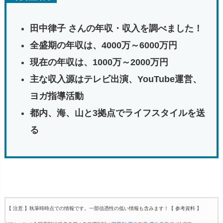
田中律子 さんの年収・収入を調べました！
全盛期
の
年収は、
4000
万～
6000
万
円
現在
の
年収
は、
1000
万～20
00
万
円
主
な
収入
源
は
テレビ
出演、
YouTube
運営、
ヨガ
指導
活動
都内、海、山と3拠点でライフスタイルを送
る
【 注意 】執筆時時点での情報です。一部信憑性の低い情報も含みます！
【 参考資料 】