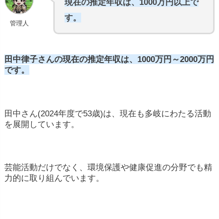
現在の推定年収は、1000万円以上で
す。
管理人
田中律子さんの現在の推定年収は、1000万円～2000万円
です。
田中
さん(2024年度で53歳)
は、
現在
も
多岐
にわたる
活動
を
展開
し
ています。
芸能
活動
だけ
で
なく、
環境
保護
や
健康
促進
の
分野
でも
精
力
的
に
取り
組
んで
い
ます。