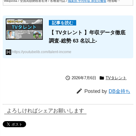
Wikipedia / 全国高額納税者名簿 / 各種週刊誌 /
職業別 平均年収 厚生労働省
/他省略‥
【 TVタレント 】年収データ徹底
調査-総勢 63 名以上-
https://youtubelib.com/talent-income


2026年7月6日
TVタレント

Posted by
DB金持ち
よろしければシェアお願いします