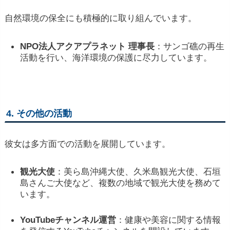
自然
環境
の
保全
に
も
積極
的
に
取り
組
んで
い
ます。
NPO
法人
アクアプラネット
理事長
：
サンゴ礁
の
再生
活動
を
行い、
海洋
環境
の
保護
に
尽力
し
てい
ます。
4.
その他
の
活動
彼女
は
多方面
で
の
活動
を
展開
し
てい
ます。
観光
大使
：
美
ら
島
沖縄
大使、
久米島
観光
大使、
石垣
島
さん
ご
大使
など、
複数
の
地域
で
観光
大使
を
務め
て
い
ます。
YouTube
チャンネル
運営
：
健康
や
美容
に関する
情報