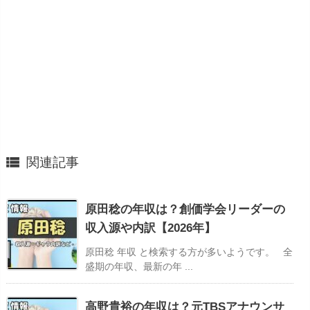

関連記事
原田稔の年収は？創価学会リーダーの
収入源や内訳【2026年】
原田稔 年収 と検索する方が多いようです。 全
盛期の年収、最新の年 ...
高野貴裕の年収は？元TBSアナウンサ