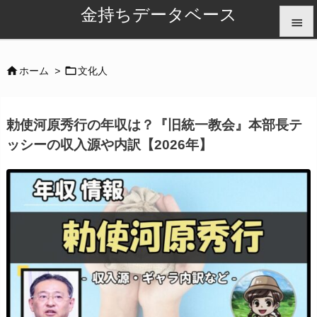
金持ちデータベース


メニュ


ホーム
>
文化人

サイド
勅使河原秀行の年収は？『旧統一教会』本部長テ

ッシーの収入源や内訳【2026年】
前へ

次へ

検索