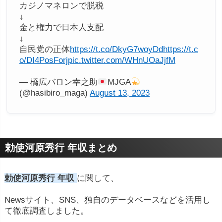
カジノマネロンで脱税
↓
金と権力で日本人支配
↓
自民党の正体
https://t.co/DkyG7woyDd
https://t.c
o/DI4PosForj
pic.twitter.com/WHnUOaJjfM
— 橋広バロン幸之助
MJGA
(@hasibiro_maga)
August 13, 2023
勅使河原秀行 年収まとめ
勅使河原秀行 年収
に関して、
Newsサイト、SNS、独自のデータベースなどを活用し
て徹底調査しました。