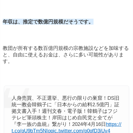
年収は、推定で数億円規模だそうです。
教団が所有する数百億円規模の宗教施設などを加味する
と、自由に使えるお金は、さらに多い可能性がありま
す。
人身売買、不正選挙、悪行の限りの巣窟！DS旧
統一教会韓鶴子に「日本からの給料2.5億円」証
拠文書入手！週刊文春・電子版！韓鶴子はフジ
テレビ筆頭株主！岸田はじめ自民党と全てが
『李一族の血統』繋がり！2024年4月16日
https://
t.co/qU9bTm5NIo
pic.twitter.com/p0qfD3iUv4