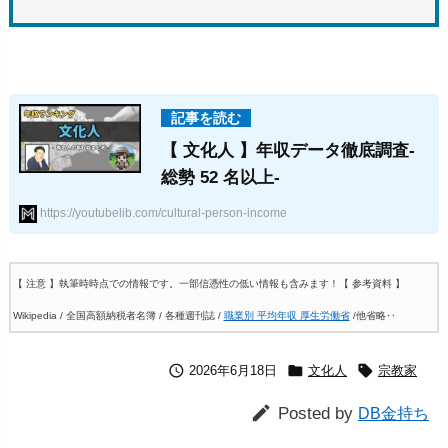
【 文化人 】年収データ徹底調査-
総勢 52 名以上-
https://youtubelib.com/cultural-person-income
【 注意 】執筆時時点での情報です。一部信憑性の低い情報も含みます！
【 参考資料 】
Wikipedia / 全国高額納税者名簿 / 各種週刊誌 /
職業別 平均年収 厚生労働省
/他省略‥



2026年6月18日
文化人
宗教家

Posted by
DB金持ち