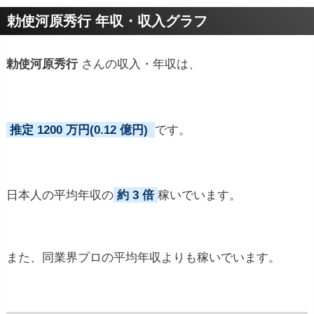
プロフィールトピック
勅使河原秀行 年収・収入グラフ
勅使河原秀行
さんの収入・年収は、
一宮市立北部中学校・愛知県立一宮高校卒業後、京
都大学農学部農林経済学科へ。大学で原理研究会に
推定 1200 万円(0.12 億円)
です。
入り、卒業後は大和証券入社。父親は大阪の繊維問
屋取締役・一宮支店長。
1992年、統一教会の合同結
婚式で元体操選手・山﨑浩子と結婚したが、翌年山
日本人の平均年収の
約 3 倍
稼いでいます。
﨑の脱会で婚姻解消。「テッシー」とメディアで話
題に。2013年教団職員、翌年人事部長、2016年総
合企画局副局長。2022年、安倍銃撃事件関連会見で
また、同業界プロの平均年収よりも稼いでいます。
教会改革推進本部長に就任し、約30年ぶりに注目さ
れた。