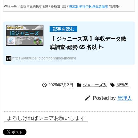
Wikipedia / 全国高額納税者名簿 / 各種週刊誌 /
職業別 平均年収 厚生労働省
/他省略‥
【 ジャニーズ系 】年収データ徹
底調査-総勢 65 名以上-
https://youtubelib.com/johnnys-income



2026年7月3日
ジャニーズ系
NEWS

Posted by
管理人
よろしければシェアお願いします