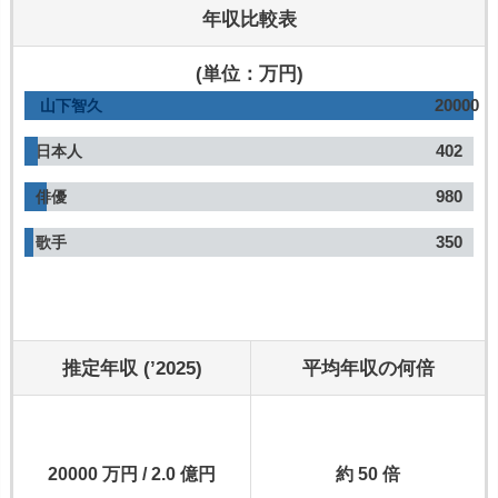
年収比較表
(単位：万円)
20000
山下智久
402
日本人
980
俳優
350
歌手
推定年収 (’2025)
平均年収の何倍
20000 万円 / 2.0 億円
約 50 倍