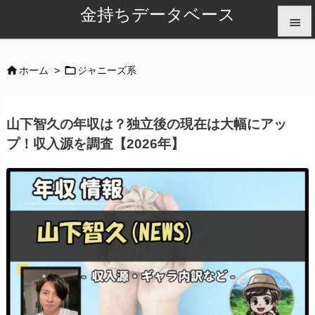
金持ちデータベース


メニュ


ホーム
>
ジャニーズ系

サイド
山下智久の年収は？独立後の現在は大幅にアッ

プ！収入源を調査【2026年】
前へ

次へ

検索