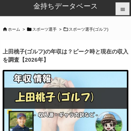
金持ちデータベース


メニュ



ホーム
>
スポーツ選手
>
スポーツ選手(ゴルフ)

サイド
上田桃子(ゴルフ)の年収は？ピーク時と現在の収入

を調査【2026年】
前へ

次へ

検索