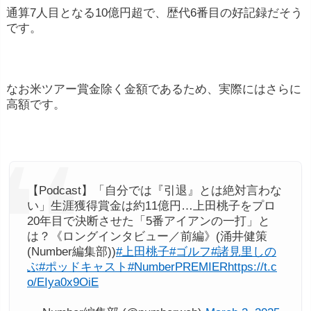
通算7人目となる10億円超で、歴代6番目の好記録だそう
です。
なお米ツアー賞金除く金額であるため、実際にはさらに
高額です。
【Podcast】「自分では『引退』とは絶対言わな
い」生涯獲得賞金は約11億円…上田桃子をプロ
20年目で決断させた「5番アイアンの一打」と
は？《ロングインタビュー／前編》(涌井健策
(Number編集部))
#上田桃子
#ゴルフ
#諸見里しの
ぶ
#ポッドキャスト
#NumberPREMIER
https://t.c
o/EIya0x9OiE