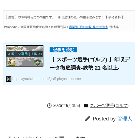
【 注意 】執筆時時点での情報です。一部信憑性の低い情報も含みます！
【 参考資料 】
Wikipedia / 全国高額納税者名簿 / 各種週刊誌 /
職業別 平均年収 厚生労働省
/他省略‥
【 スポーツ選手(ゴルフ) 】年収デ
ータ徹底調査-総勢 21 名以上-
https://youtubelib.com/golf-player-income


2026年6月18日
スポーツ選手(ゴルフ)

Posted by
管理人