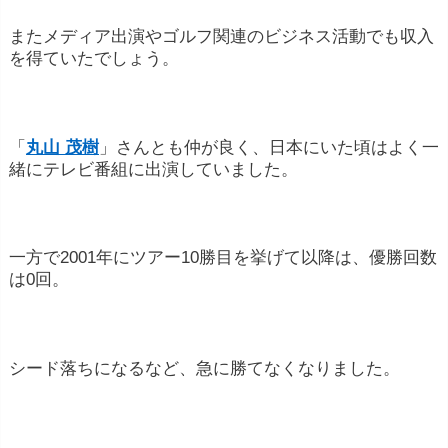
ゴルフ指南書などを執筆し、著作権収入を得る
またメディア出演やゴルフ関連のビジネス活動でも収入
を得ていたでしょう。
ことがあります。
その他の事業投資
: 一部のプロゴルフ選手は、
ゴルフ以外の事業にも投資し、収入を得ること
「
丸山 茂樹
」さんとも仲が良く、日本にいた頃はよく一
があります。
緒にテレビ番組に出演していました。
一方で2001年にツアー10勝目を挙げて以降は、優勝回数
は0回。
シード落ちになるなど、急に勝てなくなりました。