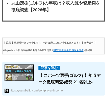
丸山茂樹(ゴルフ)の年収は？収入源や資産額を
徹底調査【2026年】
【 注意 】執筆時時点での情報です。一部信憑性の低い情報も含みます！
【 参考資料 】
Wikipedia / 全国高額納税者名簿 / 各種週刊誌 /
職業別 平均年収 厚生労働省
/他省略‥
【 スポーツ選手(ゴルフ) 】年収デ
ータ徹底調査-総勢 21 名以上-
https://youtubelib.com/golf-player-income