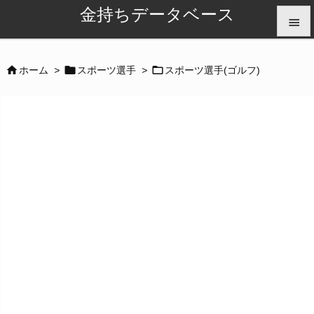
金持ちデータベース


メニュ



ホーム
>
スポーツ選手
>
スポーツ選手(ゴルフ)

サイド

前へ

次へ

検索