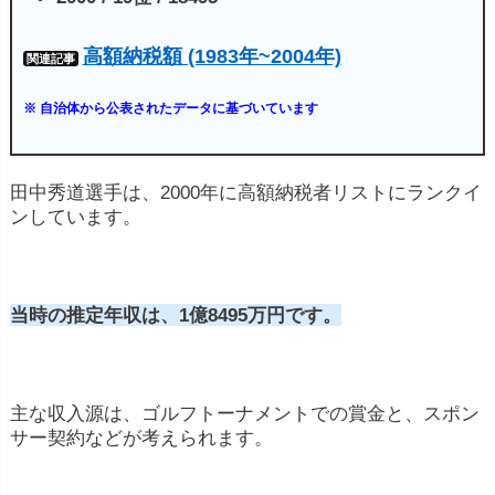
エキシビションやチャリティイベント
: プロゴ
高額納税額 (1983年~2004年)
関連記事
ルフ選手は、エキシビションマッチやチャリテ
ィイベントに参加し、参加費や賞金を得ること
※ 自治体から公表されたデータに基づいています
があります。
メディア・広告出演
: 一部のプロゴルフ選手
田中秀道選手は、2000年に高額納税者リストにランクイ
は、テレビ番組やラジオ番組、CM、オンライ
ンしています。
ンコンテンツなどに出演し、報酬を得ることが
あります。
当時の推定年収は、1億8495万円です。
ゴルフコースやアカデミーの所有・運営
: 成功
したプロゴルフ選手は、自分の名前を冠したゴ
ルフコースやゴルフアカデミーを所有・運営す
主な収入源は、ゴルフトーナメントでの賞金と、スポン
る場合があります。これにより、収入を得るこ
サー契約などが考えられます。
とができます。
著作権収入
: 一部のプロゴルフ選手は、自伝や