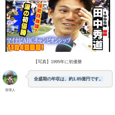
約2,931万
【写真】1995年に初優勝
円
約3,497
万円
中央値は740万円~950万円
全盛期の年収は、約1.85億円です。
管理人
数億円以上の収入