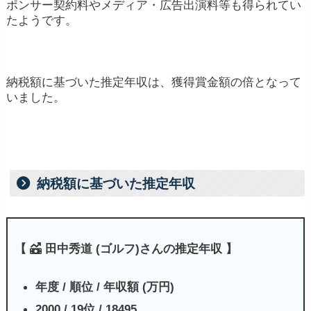
プロゴルフ選手の主な収入源
ポンサー契約料やメディア・広告出演料等も得られてい
たようです。
賞金
: プロゴルフ選手は、トーナメントでの競
技成績に応じて賞金を獲得します。大会ごとの
納税額に基づいた推定年収は、獲得賞金額の倍となって
賞金額は異なりますが、メジャートーナメント
いました。
やツアーチャンピオンシップなどの大会では高
額な賞金が用意されることがあります。
スポンサー契約
: プロゴルフ選手は、ゴルフ関
連の企業や他のブランドとスポンサー契約を結
納税額に基づいた推定年収
ぶことがあります。これには、ゴルフ用具メー
カーやアパレルブランド、スポーツウェアメー
カーなどが含まれます。特定のブランドの服装
【
田中秀道 (ゴルフ)さんの推定年収 】
や用具を着用・使用することで、選手は商品や
年度 / 順位 / 年収額 (万円)
ブランドを宣伝し、代わりに報酬を受け取るこ
2000 / 19位 / 18495
とが一般的です。