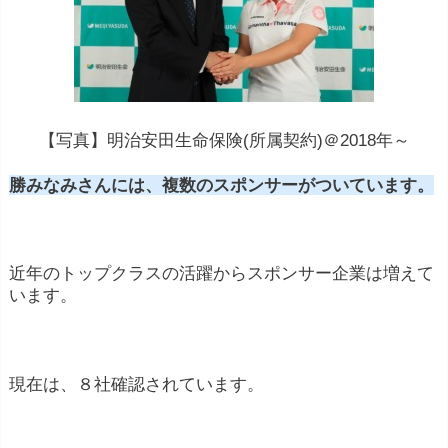
ンコンテンツなどに出演し、報酬を得ることが
あります。
ゴルフコースやアカデミーの所有・運営
: 成功
したプロゴルフ選手は、自分の名前を冠したゴ
ルフコースやゴルフアカデミーを所有・運営す
【写真】明治安田生命保険(所属契約)＠2018年～
る場合があります。これにより、収入を得るこ
勝みなみさんには、複数のスポンサーがついています。
とができます。
著作権収入
: 一部のプロゴルフ選手は、自伝や
ゴルフ指南書などを執筆し、著作権収入を得る
近年のトップクラスの活躍からスポンサー企業は増えて
ことがあります。
います。
その他の事業投資
: 一部のプロゴルフ選手は、
ゴルフ以外の事業にも投資し、収入を得ること
現在は、８社確認されています。
があります。