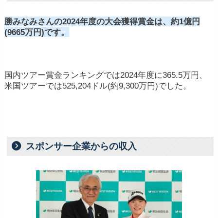
スポンサー契約
: プロゴルフ選手は、ゴルフ関
連の企業や他のブランドとスポンサー契約を結
勝みなみさんの2024年度の大会獲得賞金は、約1億円
(9665万円)です。
ぶことがあります。これには、ゴルフ用具メー
カーやアパレルブランド、スポーツウェアメー
カーなどが含まれます。特定のブランドの服装
国内ツアー賞金ランキングでは2024年度に365.5万円、
や用具を着用・使用することで、選手は商品や
米国ツアーでは525,204ドル(約9,300万円)でした。
ブランドを宣伝し、代わりに報酬を受け取るこ
とが一般的です。
エキシビションやチャリティイベント
: プロゴ
ルフ選手は、エキシビションマッチやチャリテ
スポンサー企業からの収入
ィイベントに参加し、参加費や賞金を得ること
があります。
メディア・広告出演
: 一部のプロゴルフ選手
は、テレビ番組やラジオ番組、CM、オンライ