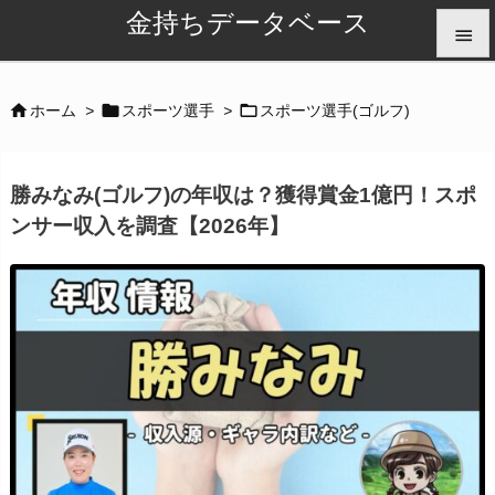
金持ちデータベース


メニュ



ホーム
>
スポーツ選手
>
スポーツ選手(ゴルフ)

サイド
勝みなみ(ゴルフ)の年収は？獲得賞金1億円！スポ

ンサー収入を調査【2026年】
前へ

次へ

検索