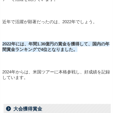
近年で活躍が顕著だったのは、2022年でしょう。
プロゴルフ選手の収入源は、大きく7つあります。
2022年には、年間1.36億円の賞金を獲得して、国内の年
間賞金ランキングで4位となりました。
プロゴルフ選手の主な収入源
2024年からは、米国ツアーに本格参戦し、好成績を記録
賞金
: プロゴルフ選手は、トーナメントでの競
しています。
技成績に応じて賞金を獲得します。大会ごとの
賞金額は異なりますが、メジャートーナメント
やツアーチャンピオンシップなどの大会では高
額な賞金が用意されることがあります。
大会獲得賞金