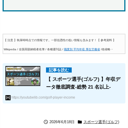
【 注意 】執筆時時点での情報です。一部信憑性の低い情報も含みます！
【 参考資料 】
Wikipedia / 全国高額納税者名簿 / 各種週刊誌 /
職業別 平均年収 厚生労働省
/他省略‥
【 スポーツ選手(ゴルフ) 】年収デ
ータ徹底調査-総勢 21 名以上-
https://youtubelib.com/golf-player-income


2026年6月18日
スポーツ選手(ゴルフ)