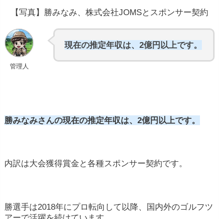
約2,931万
円
約3,497
【写真】勝みなみ、株式会社JOMSとスポンサー契約
万円
中央値は740万円~950万円
現在の推定年収は、2億円以上です。
管理人
数億円以上の収入
勝みなみさんの現在の推定年収は、2億円以上です。
ツアーに出場しなければ、収入は0円です
内訳は大会獲得賞金と各種スポンサー契約です。
勝選手は2018年にプロ転向して以降、国内外のゴルフツ
アーで活躍を続けています。