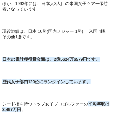
ほか、1993年には、日本人3人目の米国女子ツアー優勝
者となっています。
現役戦績は、日本 10勝(国内メジャー 1勝)、 米国 4勝、
その他1勝です。
日本の累計獲得賞金額は、2億5624万6579円です。
プロゴルフ選手の収入源は、大きく7つあります。
歴代女子部門120位にランクインしています。
プロゴルフ選手の主な収入源
賞金
: プロゴルフ選手は、トーナメントでの競
シード権を持つトップ女子プロゴルファーの
平均年収は
技成績に応じて賞金を獲得します。大会ごとの
3,497万円
。
賞金額は異なりますが、メジャートーナメント