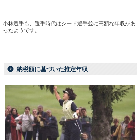
やツアーチャンピオンシップなどの大会では高
額な賞金が用意されることがあります。
小林選手も、選手時代はシード選手並に高額な年収があ
スポンサー契約
: プロゴルフ選手は、ゴルフ関
ったようです。
連の企業や他のブランドとスポンサー契約を結
ぶことがあります。これには、ゴルフ用具メー
カーやアパレルブランド、スポーツウェアメー
納税額に基づいた推定年収
カーなどが含まれます。特定のブランドの服装
や用具を着用・使用することで、選手は商品や
ブランドを宣伝し、代わりに報酬を受け取るこ
とが一般的です。
エキシビションやチャリティイベント
: プロゴ
ルフ選手は、エキシビションマッチやチャリテ
ィイベントに参加し、参加費や賞金を得ること
があります。