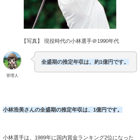
約2,931万
円
約3,497
【写真】 現役時代の小林選手＠1990年代
万円
中央値は740万円~950万円
全盛期の推定年収は、約1億円です。
管理人
数億円以上の収入
小林浩美さんの全盛期の推定年収は、1億円です。
ツアーに出場しなければ、収入は0円です
小林選手は、1989年に国内賞金ランキング2位になった