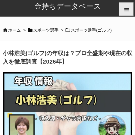
金持ちデータベース


メニュ



ホーム
>
スポーツ選手
>
スポーツ選手(ゴルフ)

サイド
小林浩美(ゴルフ)の年収は？プロ全盛期や現在の収

入を徹底調査【2026年】
前へ

次へ

検索