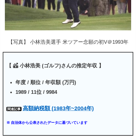
メディア・広告出演
: 一部のプロゴルフ選手
は、テレビ番組やラジオ番組、CM、オンライ
ンコンテンツなどに出演し、報酬を得ることが
あります。
【写真】 小林浩美選手 米ツアー念願の初V＠1993年
ゴルフコースやアカデミーの所有・運営
: 成功
したプロゴルフ選手は、自分の名前を冠したゴ
【
小林浩美 (ゴルフ)さんの推定年収 】
ルフコースやゴルフアカデミーを所有・運営す
る場合があります。これにより、収入を得るこ
年度 / 順位 / 年収額 (万円)
とができます。
1989 / 11位 / 9984
著作権収入
: 一部のプロゴルフ選手は、自伝や
ゴルフ指南書などを執筆し、著作権収入を得る
高額納税額 (1983年~2004年)
関連記事
ことがあります。
※ 自治体から公表されたデータに基づいています
その他の事業投資
: 一部のプロゴルフ選手は、
ゴルフ以外の事業にも投資し、収入を得ること