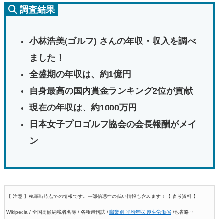
調査結果
小林浩美(ゴルフ) さんの年収・収入を調べ
ました！
全盛期の年収は、約1億円
自身最高の国内賞金ランキング2位が貢献
現在の年収は、約1000万円
日本女子プロゴルフ協会の会長報酬がメイ
ン
【 注意 】執筆時時点での情報です。一部信憑性の低い情報も含みます！
【 参考資料 】
Wikipedia / 全国高額納税者名簿 / 各種週刊誌 /
職業別 平均年収 厚生労働省
/他省略‥