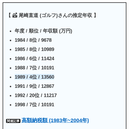
賞金
: プロゴルフ選手は、トーナメントでの競
【
尾崎直道 (ゴルフ)さんの推定年収 】
技成績に応じて賞金を獲得します。大会ごとの
賞金額は異なりますが、メジャートーナメント
年度 / 順位 / 年収額 (万円)
やツアーチャンピオンシップなどの大会では高
1984 / 8位 / 9678
額な賞金が用意されることがあります。
1985 / 8位 / 10989
スポンサー契約
: プロゴルフ選手は、ゴルフ関
1986 / 6位 / 11424
連の企業や他のブランドとスポンサー契約を結
1988 / 7位 / 10191
ぶことがあります。これには、ゴルフ用具メー
1989 / 4位 / 13560
カーやアパレルブランド、スポーツウェアメー
1991 / 9位 / 12867
カーなどが含まれます。特定のブランドの服装
1992 / 20位 / 11217
や用具を着用・使用することで、選手は商品や
1998 / 7位 / 10191
ブランドを宣伝し、代わりに報酬を受け取るこ
とが一般的です。
高額納税額 (1983年~2004年)
関連記事
エキシビションやチャリティイベント
: プロゴ