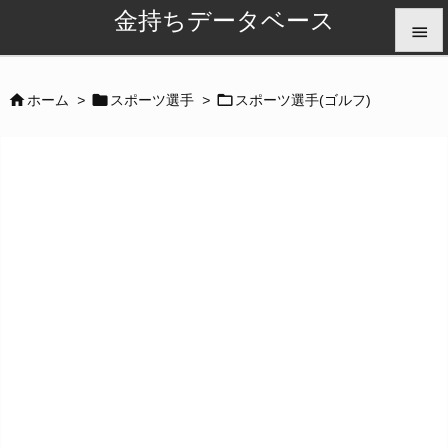
金持ちデータベース


メニュ



ホーム
>
スポーツ選手
>
スポーツ選手(ゴルフ)

サイド

前へ

次へ

検索