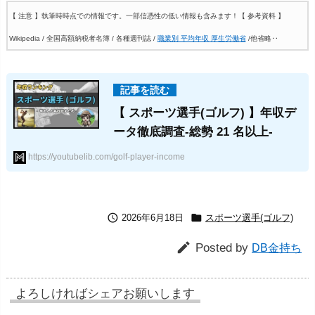
【 注意 】執筆時時点での情報です。一部信憑性の低い情報も含みます！
【 参考資料 】
Wikipedia / 全国高額納税者名簿 / 各種週刊誌 /
職業別 平均年収 厚生労働省
/他省略‥
【 スポーツ選手(ゴルフ) 】年収デ
ータ徹底調査-総勢 21 名以上-
https://youtubelib.com/golf-player-income


2026年6月18日
スポーツ選手(ゴルフ)

Posted by
DB金持ち
よろしければシェアお願いします