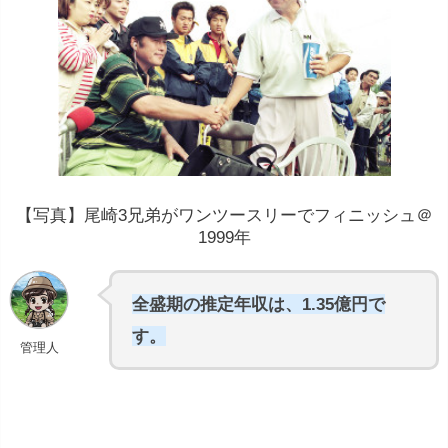
約2,931万
円
約3,497
【写真】尾崎3兄弟がワンツースリーでフィニッシュ＠
万円
1999年
中央値は740万円~950万円
全盛期の推定年収は、1.35億円で
す。
管理人
数億円以上の収入