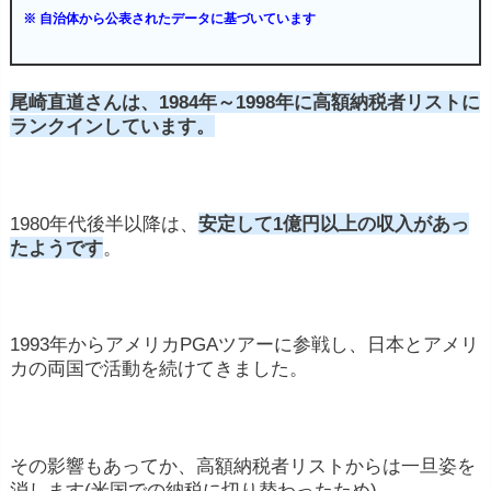
※ 自治体から公表されたデータに基づいています
ルフ選手は、エキシビションマッチやチャリテ
ィイベントに参加し、参加費や賞金を得ること
があります。
尾崎直道さんは、1984年～1998年に高額納税者リストに
ランクインしています。
メディア・広告出演
: 一部のプロゴルフ選手
は、テレビ番組やラジオ番組、CM、オンライ
ンコンテンツなどに出演し、報酬を得ることが
1980年代後半以降は、
安定して1億円以上の収入があっ
あります。
たようです
。
ゴルフコースやアカデミーの所有・運営
: 成功
したプロゴルフ選手は、自分の名前を冠したゴ
1993年からアメリカPGAツアーに参戦し、日本とアメリ
ルフコースやゴルフアカデミーを所有・運営す
カの両国で活動を続けてきました。
る場合があります。これにより、収入を得るこ
とができます。
著作権収入
: 一部のプロゴルフ選手は、自伝や
その影響もあってか、高額納税者リストからは一旦姿を
ゴルフ指南書などを執筆し、著作権収入を得る
消します(米国での納税に切り替わったため)