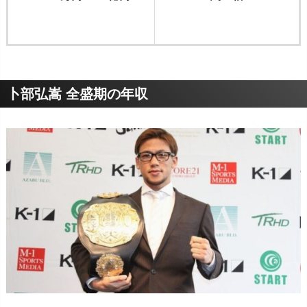
卜部弘嵩 全盛期の年収