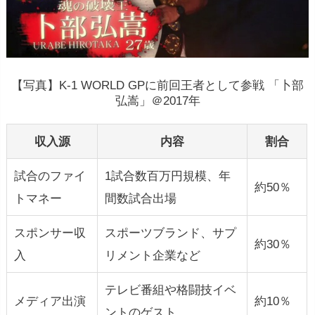
【写真】K-1 WORLD GPに前回王者として参戦 「卜部
弘嵩」＠2017年
収入源
内容
割合
試合のファイ
1試合数百万円規模、年
約50％
トマネー
間数試合出場
スポンサー収
スポーツブランド、サプ
約30％
入
リメント企業など
テレビ番組や格闘技イベ
メディア出演
約10％
ントのゲスト