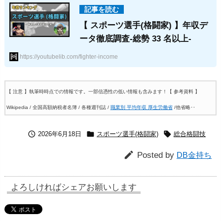
【 スポーツ選手(格闘家) 】年収デ
ータ徹底調査-総勢 33 名以上-
https://youtubelib.com/fighter-income
【 注意 】執筆時時点での情報です。一部信憑性の低い情報も含みます！
【 参考資料 】
Wikipedia / 全国高額納税者名簿 / 各種週刊誌 /
職業別 平均年収 厚生労働省
/他省略‥



2026年6月18日
スポーツ選手(格闘家)
総合格闘技

Posted by
DB金持ち
よろしければシェアお願いします