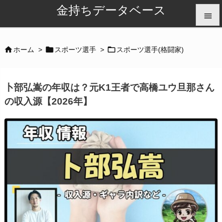
金持ちデータベース


メニュ



ホーム
>
スポーツ選手
>
スポーツ選手(格闘家)

サイド
卜部弘嵩の年収は？元K1王者で高橋ユウ旦那さん

の収入源【2026年】
前へ

次へ

検索