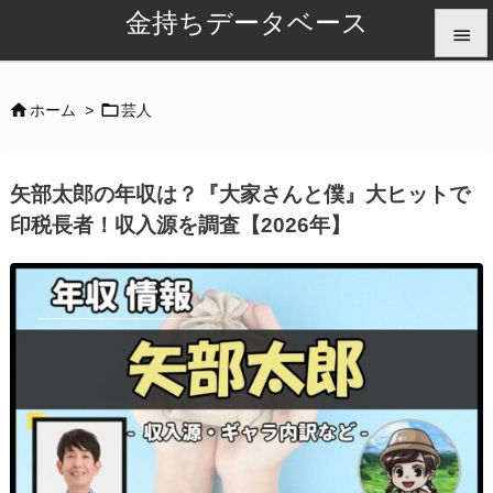
金持ちデータベース


メニュ


ホーム
>
芸人

サイド
矢部太郎の年収は？『大家さんと僕』大ヒットで

印税長者！収入源を調査【2026年】
前へ

次へ

検索