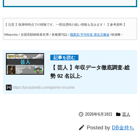
【 注意 】執筆時時点での情報です。一部信憑性の低い情報も含みます！
【 参考資料 】
Wikipedia / 全国高額納税者名簿 / 各種週刊誌 /
職業別 平均年収 厚生労働省
/他省略‥
【 芸人 】年収データ徹底調査-総
勢 92 名以上-
https://youtubelib.com/geinin-income


2026年6月18日
芸人

Posted by
DB金持ち