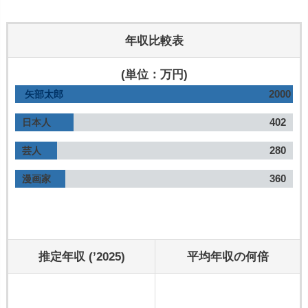
年収比較表
(単位：万円)
2000
矢部太郎
402
日本人
280
芸人
360
漫画家
推定年収 (’2025)
平均年収の何倍