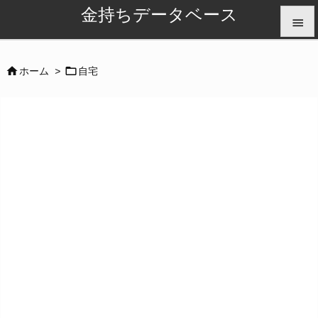
金持ちデータベース


メニュ


ホーム
>
自宅

サイド

前へ

次へ

検索