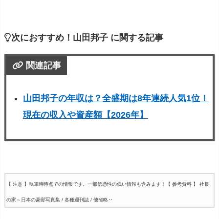
次におすすめ！山田邦子 に関する記事
関連記事
山田邦子の年収は？全盛期は8年連続人気1位！
現在の収入や資産額【2026年】
【 注意 】執筆時時点での情報です。一部信憑性の低い情報も含みます！
【 参考資料 】 社長
の家～日本の豪邸写真集 / 各種週刊誌 / 他省略‥