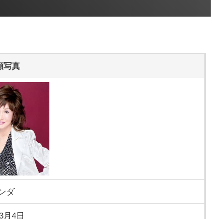
。
顔写真
ンダ
年3月4日