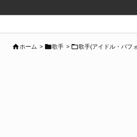



ホーム
>
歌手
>
歌手(アイドル・パフォ