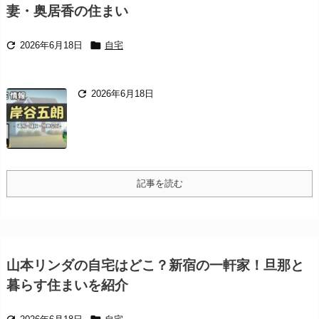
妻・奥居香の住まい


2026年6月18日
自宅

2026年6月18日
記事を読む
山本リンダの自宅はどこ？新宿の一軒家！旦那と
暮らす住まいを紹介