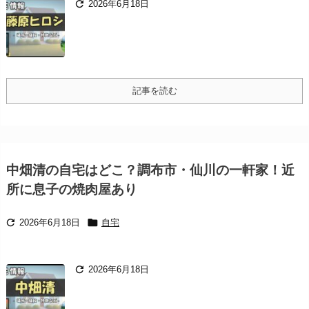

2026年6月18日
記事を読む
中畑清の自宅はどこ？調布市・仙川の一軒家！近
所に息子の焼肉屋あり


2026年6月18日
自宅

2026年6月18日