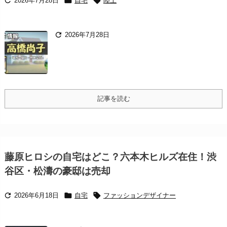



2026年7月28日
自宅
陸上

2026年7月28日
記事を読む
藤原ヒロシの自宅はどこ？六本木ヒルズ在住！渋
谷区・松濤の豪邸は売却



2026年6月18日
自宅
ファッションデザイナー