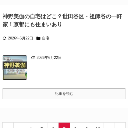
神野美伽の自宅はどこ？世田谷区・祖師谷の一軒
家！京都にも住まいあり


2026年6月22日
自宅

2026年6月22日
記事を読む