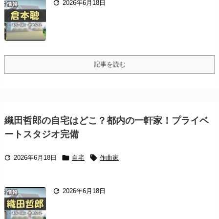

2026年6月18日
記事を読む
織田哲郎の自宅はどこ？都内の一軒家！プライベ
ートスタジオ完備



2026年6月18日
自宅
作曲家

2026年6月18日