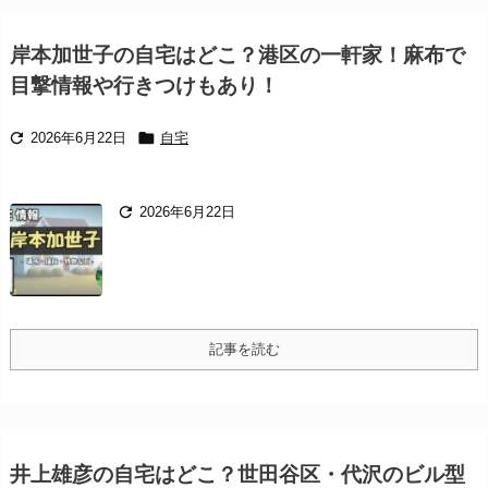
岸本加世子の自宅はどこ？港区の一軒家！麻布で
目撃情報や行きつけもあり！


2026年6月22日
自宅

2026年6月22日
記事を読む
井上雄彦の自宅はどこ？世田谷区・代沢のビル型