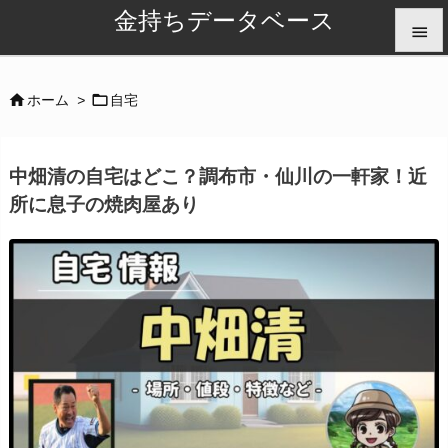
金持ちデータベース


メニュ


ホーム
>
自宅

サイド
中畑清の自宅はどこ？調布市・仙川の一軒家！近

所に息子の焼肉屋あり
前へ

次へ

検索