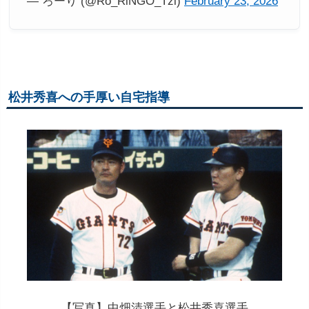
— ろーり (@Ro_RiNGO_Tzi)
February 23, 2026
松井秀喜への手厚い自宅指導
【写真】中畑清選手と松井秀喜選手