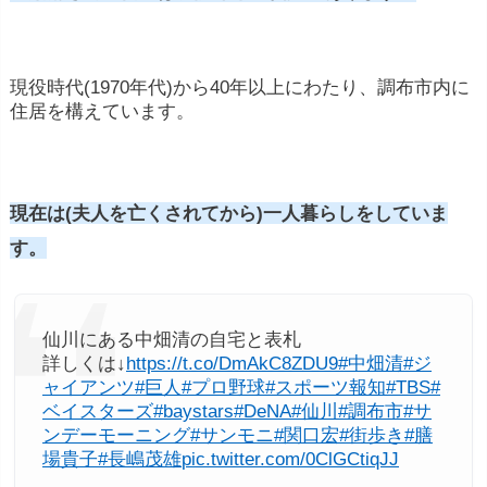
現役時代(1970年代)から40年以上にわたり、調布市内に
住居を構えています。
現在は(夫人を亡くされてから)一人暮らしをしていま
す。
仙川にある中畑清の自宅と表札
詳しくは↓
https://t.co/DmAkC8ZDU9
#中畑清
#ジ
ャイアンツ
#巨人
#プロ野球
#スポーツ報知
#TBS
#
ベイスターズ
#baystars
#DeNA
#仙川
#調布市
#サ
ンデーモーニング
#サンモニ
#関口宏
#街歩き
#膳
場貴子
#長嶋茂雄
pic.twitter.com/0ClGCtiqJJ