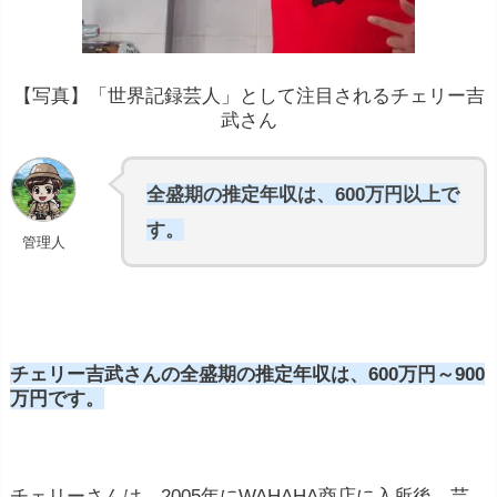
【写真】
「
世界
記録
芸人」
として注目されるチェリー吉
武さん
全盛期の推定年収は、600万円以上で
す。
管理人
チェリー吉武さんの全盛期の推定年収は、600万円～900
万円です。
チェリーさんは、2005年にWAHAHA商店に入所後、芸