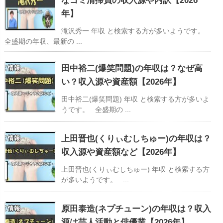
なゴミ清掃員の収入源や内訳【2026
年】
滝沢秀一 年収 と検索する方が多いようです。
全盛期の年収、最新の ...
田中裕二(爆笑問題)の年収は？なぜ高
い？収入源や資産額【2026年】
田中裕二(爆笑問題) 年収 と検索する方が多いよ
うです。 全盛期の ...
上田晋也(くりぃむしちゅー)の年収は？
収入源や資産額など【2026年】
上田晋也(くりぃむしちゅー) 年収 と検索する方
が多いようです。 ...
原田泰造(ネプチューン)の年収は？収入
源は芸人活動と俳優業【2026年】