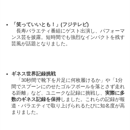
「
笑
って
いい
とも！」(
フジ
テレビ)
長寿
バラエティ
番組
に
ゲスト
出演
し、
パフォーマ
ンス
芸
を
披露。
短時間
でも
強烈
な
インパクト
を
残す
芸風
が
話題
となり
ま
した。
ギネス
世界
記録
挑戦
「
30
秒間
で
靴下
を
片足
に
何
枚
履ける
か」
や「
1
分
間
で
スプーン
に
の
せ
た
ゴルフ
ボール
を
落
と
さ
ず
走れ
る
距離」
など、
ユニーク
な
記録
に
挑戦
し、
実際
に
多
数
の
ギネス
記録
を
保持
しま
した。
これらの
記録
が
報
道・
バラエティ
で
取り上げ
られる
たび
に
知名度
が
高
まり
ま
した。