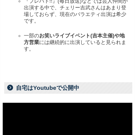
『
プレバト!!』(
毎日
放送)
など
では
芸人
仲間
が
出演
する
中
で、
チェリー
吉武
さん
は
あまり
登
場
し
て
おら
ず、
現在
の
バラエティ
出演
は
希少
です。
一部
の
お笑い
ライブ
イベント(
吉本
主催)
や
地
方
営業
に
は
継続
的
に
出演
し
て
いる
と
見
ら
れ
ま
す。
自宅はYoutubeで公開中