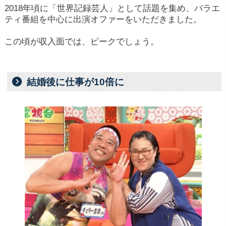
2018年頃に「
世界
記録
芸人」
として
話題
を
集め、
バラエ
ティ
番組
を
中心
に
出演オファーをいただきました。
この頃が収入面では、ピークでしょう。
結婚後に仕事が10倍に