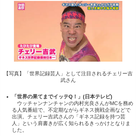
【写真】
「
世界
記録
芸人」
として注目されるチェリー吉
武さん
「
世界
の
果て
まで
イッテ
Q！」(
日本
テレビ)
ウ
ッ
チャン
ナン
チャン
の
内村
光良
さん
が
MC
を
務め
る
人気
番組
で、
不定期
ながら
ギネス
挑戦
企画
など
で
出演。
チェリー
吉武
さん
の「
ギネス
記録
を
持つ
芸
人」
という
肩書き
が
広
く
知
られる
きっかけ
となり
ま
した。