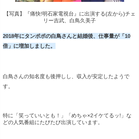
【写真】『痛快!明石家電視台』に出演する(左から)チェ
リー吉武、白鳥久美子
2018年にタンポポの白鳥さんと結婚後、仕事量が「10
倍」に増加しました。
白鳥さんの知名度も後押しし、収入が安定したようで
す。
特に
「
笑
って
いい
とも！」「めちゃ×2イケてるッ!」
な
ど
の人気
番組
に
たびたび出演しています。