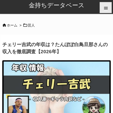
金持ちデータベース


メニュ


ホーム
>
芸人

サイド
チェリー吉武の年収は？たんぽぽ白鳥旦那さんの

収入を徹底調査【2026年】
前へ

次へ

検索