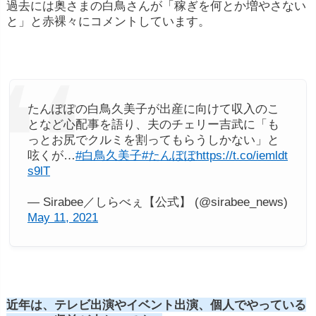
過去には奥さまの白鳥さんが「稼ぎを何とか増やさない
と」と赤裸々にコメントしています。
たんぽぽの白鳥久美子が出産に向けて収入のこ
となど心配事を語り、夫のチェリー吉武に「も
っとお尻でクルミを割ってもらうしかない」と
呟くが…
#白鳥久美子
#たんぽぽ
https://t.co/iemldt
s9lT
— Sirabee／しらべぇ【公式】 (@sirabee_news)
May 11, 2021
近年は、テレビ
出演
やイベント出演、個人でやっている