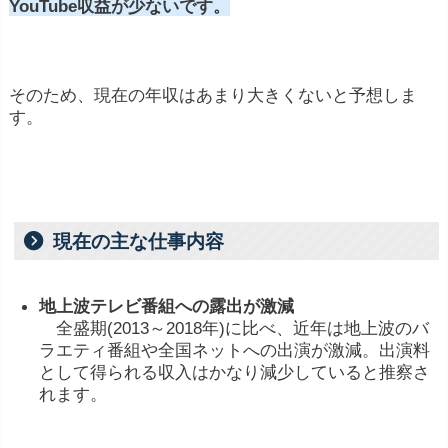
YouTube
収益
が
少ないです。
そのため、現在
の
年収
はあまり大きくないと予想しま
す。
現在の主な仕事内容
地上波
テレビ
番組
へ
の
露出
が
激減
全盛期(
2013～
2018
年)
に
比べ、
近年
は
地上波
の
バ
ラエティ
番組
や
全国ネット
へ
の
出演
が激減。
出演
料
として
得
られる
収入
は
かなり
減少
し
て
いる
と
推察
さ
れ
ます。