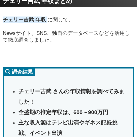
チェリー吉武 年収まとめ
チェリー吉武 年収
に関して、
Newsサイト、SNS、独自のデータベースなどを活用し
て徹底調査しました。
調査結果
チェリー吉武 さんの年収情報を調べてみま
した！
全盛期
の推定
年収
は、
600～
900
万
円
主
な
収入
源
は
テレビ
出演
や
ギネス
記録
挑
戦、
イベント出演