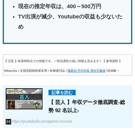
現在の推定
年収
は、
400～
500
万
円
TV出演が減少、Youtubeの収益も少ないた
め
【 注意 】執筆時時点での情報です。一部信憑性の低い情報も含みます！
【 参考資料 】
Wikipedia / 全国高額納税者名簿 / 各種週刊誌 /
職業別 平均年収 厚生労働省
/他省略‥
【 芸人 】年収データ徹底調査-総
勢 92 名以上-
https://youtubelib.com/geinin-income