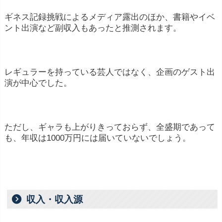
ギネス
記録
挑戦
によるメディア
露出
の
ほか、
書籍
や
イベ
ント
出演
など
副
収入
も
あっ
た
と
推測
さ
れ
ます。
レギュラーを持っている芸人ではなく、企画のゲスト出
演が中心でした。
ただし、ギャラも上がりきっておらず、全盛期であって
も、年収は1000万円には届いていないでしょう。
収入・収入源