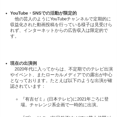
YouTube・
SNS
で
の
活動
が
限定
的
他の
芸人
の
よう
に
YouTube
チャンネル
で
定期
的
に
収益
化
さ
れ
た
動画
投稿
を
行
って
いる
様子
は
見
受け
ら
れ
ず、
インターネット
から
の
広告
収入
は
限定
的
で
す。
現在
の
出演
例
2020
年代
に
入
って
から
は、
不定期
で
の
テレビ
出演
や
イベント、
また
ローカル
メディア
で
の
露出
が
中心
と
な
って
おり
ます。
たとえば
以下
の
よう
な
出演
が
確
認
さ
れ
てい
ます：
『
有吉
ゼミ』(
日本
テレビ)
に
2021
年
ごろ
に
登
場。
チャレンジ
系
企画
で
一時
的
に
出演。