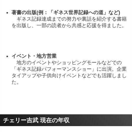
著書
の
出版(
例：「
ギネス
世界
記録
へ
の
道」
など)
ギネス
記録
達成
まで
の
努力
や
裏話
を
紹介
する
書籍
を
出版
し、
一部
の
読者
から
共感
と
応援
を
得
ま
した。
イベント・
地方
営業
地方
の
イベント
や
ショッピング
モール
など
で
の
「
ギネス
記録
パフォーマンス
ショー」
に
出演。
企業
タイアップ
や
子供
向け
イベント
など
でも
活躍
しま
し
た。
チェリー吉武 現在の年収