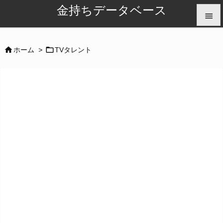
金持ちデータベース


メニュ


ホーム
>
TVタレント

サイド

前へ

次へ

検索