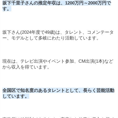
ディアや番組の種類によっても収入は変わりま
坂下千里子さんの推定年収は、1200万円～2000万円で
す。
す。ひな壇よりもMCを務める方が何倍もギャ
ラが高いとされています。
所属事務所
: タレントが所属する芸能事務所や
坂下さん(2024年度で49歳)は、タレント、コメンテータ
エージェントは、彼らのギャラや契約交渉に影
ー、モデルとして多岐にわたり活動しています。
響を与えることがあります。一部の事務所は、
タレントのキャリアの成功を追求し、高いギャ
ラを得るために交渉します。
現在は、テレビ出演やイベント参加、CM出演(1本)など
から収入を得ています。
スキルや特技
: タレントが持っているスキルや
特技(例: 歌唱力、演技力、バラエティパフォー
マンス能力など)も、ギャラに影響します。
全国区で知名度のあるタレントとして、長らく芸能活動
CMや広告出演
: タレントが商品のCMや企業・
しています。
ブランド広告に出演する場合、追加の収入が得
られる場合があります。一般的に高額な報酬が