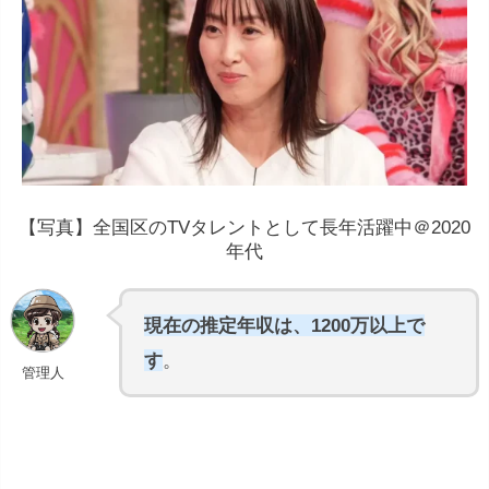
【写真】全国区のTVタレントとして長年活躍中＠2020
年代
人気度と知名度
: 人気のあるタレントは、高い
ギャラが得られる傾向があります。これは、視
現在の推定年収は、1200万以上で
聴者がそのタレントに興味を持ち、番組やイベ
す
。
管理人
ントの視聴率が上がるためです。
出演メディアと番組の種類
: テレビドラマや映
画、バラエティ番組、ラジオなど、出演するメ