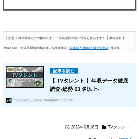
【 注意 】執筆時時点での情報です。一部信憑性の低い情報も含みます！
【 参考資料 】
Wikipedia / 全国高額納税者名簿 / 各種週刊誌 /
職業別 平均年収 厚生労働省
/他省略‥
【 TVタレント 】年収データ徹底
調査-総勢 63 名以上-
https://youtubelib.com/talent-income


2026年6月18日
TVタレント