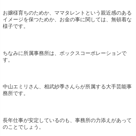
お嬢様育ちのためか、ママタレントという親近感のある
イメージを保つためか、お金の事に関しては、無頓着な
様子です。
ちなみに所属事務所は、ボックスコーポレーションで
※ 1億円稼いでいる人気タレントをケースを上げれ
す。
ば、年間で150本以上の全国区の番組に出演、一部
映画やドラマに脇役でゲスト出演、雑誌、ラジオ等
に出演することで、約5000万円。全国区のCM出演6
本(1本3000万円)で、約1.8億円
。そこから経費を差
中山エミリさん、相武紗季さんらが所属する大手芸能事
し引いた利益を事務所と折版して
1億円がタレント
務所です。
の収入となります
。人気タレントの収入は、番組出
演料ではなく、広告出演料が占めているそうです。
長年仕事が安定しているのも、事務所の力添えがあって
のことでしょう。
※ CMに1本も出演しなくても、1億円以上を稼ぐケ