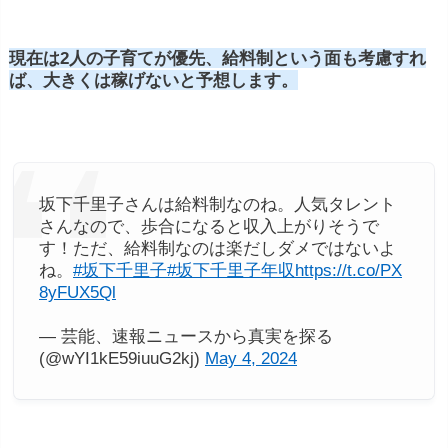
ースも存在します。
MCを務めるレギュラー番組を
複数本持っていたり、自身の冠番組を持っている場
合など
です。番組の顔となるMCは、高額なギャラ
現在は2人の子育てが優先、給料制という面も考慮すれ
を貰っていて、大御所MCの冠番組ともなれば、出
ば、大きくは稼げないと予想します。
演料は、1本150万円～300万円にも上ります。その
ため1番組の出演料だけで、年間数億円の売上が上
がるケースもあり、経費を差し引いて事務所と折半
後も大きなお金が収入となります。
坂下千里子さんは給料制なのね。人気タレント
さんなので、歩合になると収入上がりそうで
す！ただ、給料制なのは楽だしダメではないよ
ね。
#坂下千里子
#坂下千里子年収
https://t.co/PX
8yFUX5Ql
— 芸能、速報ニュースから真実を探る
(@wYI1kE59iuuG2kj)
May 4, 2024