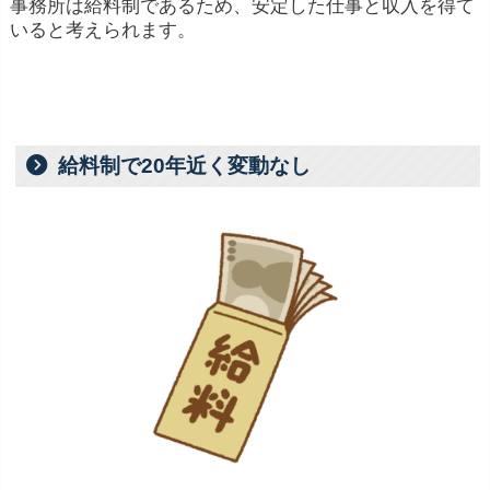
支払われることがあります。
事務所は給料制であるため、安定した仕事と収入を得て
いると考えられます。
イベントやライブ活動
: イベントやライブ活動
への出演も、収入の一部です。コンサートやト
ークショーなどの場合、チケット収入や出演
料、グッツの売上等が収入源となります。
給料制で20年近く変動なし
活動の継続性
: 一時的な出演や活動と比べて、
長期間にわたって活躍するタレントは、安定し
た収入を得ることができる場合があります。TV
業界の慣習的に、ギャラが下がるケースが少な
いためです。
市場の需要
: タレントの需要は時期や地域によ
って異なるため、それらの要因も収入に影響し
ます。地方のタレントと全国区のタレントで
は、出演料に大きな違いがあります。