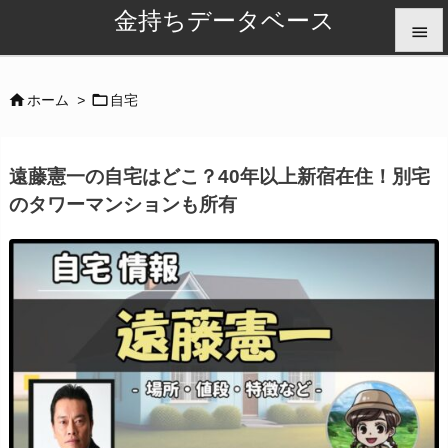
金持ちデータベース


メニュ


ホーム
>
自宅

サイド
遠藤憲一の自宅はどこ？40年以上新宿在住！別宅

のタワーマンションも所有
前へ

次へ

検索