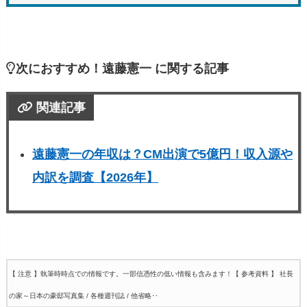
次におすすめ！遠藤憲一 に関する記事
関連記事
遠藤憲一の年収は？CM出演で5億円！収入源や
内訳を調査【2026年】
【 注意 】執筆時時点での情報です。一部信憑性の低い情報も含みます！
【 参考資料 】 社長
の家～日本の豪邸写真集 / 各種週刊誌 / 他省略‥