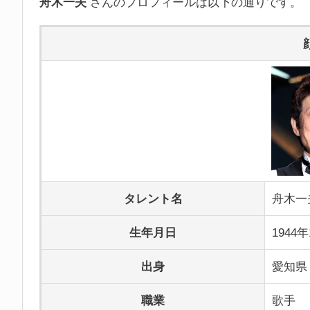
舟木一夫
さんのプロフィールは以下の通りです。
タレント名
舟木一
生年月日
1944
出身
愛知県
職業
歌手