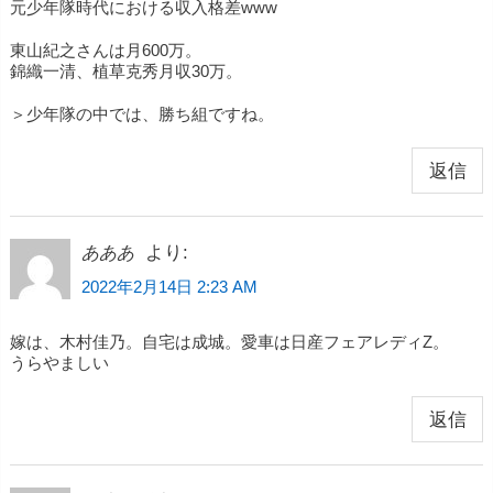
元少年隊時代における収入格差www
東山紀之さんは月600万。
錦織一清、植草克秀月収30万。
＞少年隊の中では、勝ち組ですね。
返信
より:
あああ
2022年2月14日 2:23 AM
嫁は、木村佳乃。自宅は成城。愛車は日産フェアレディZ。
うらやましい
返信