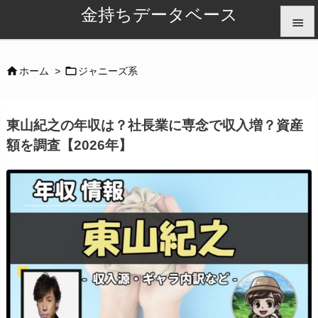
金持ちデータベース


メニュ


ホーム
>
ジャニーズ系

サイド
東山紀之の年収は？社長業に専念で収入増？資産

額を調査【2026年】
前へ

次へ

検索