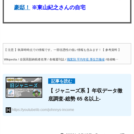
豪邸！
※東山紀之さんの自宅
【 注意 】執筆時時点での情報です。一部信憑性の低い情報も含みます！
【 参考資料 】
Wikipedia / 全国高額納税者名簿 / 各種週刊誌 /
職業別 平均年収 厚生労働省
/他省略‥
【 ジャニーズ系 】年収データ徹
底調査-総勢 65 名以上-
https://youtubelib.com/johnnys-income