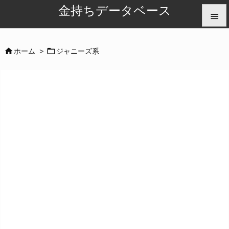
金持ちデータベース


メニュ


ホーム
>
ジャニーズ系

サイド

前へ

次へ

検索