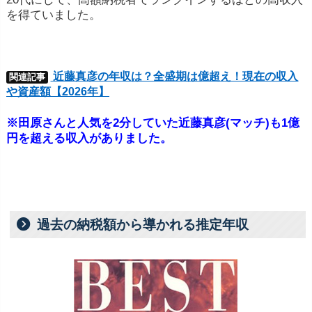
を得ていました。
近藤真彦の年収は？全盛期は億超え！現在の収入
関連記事
や資産額【2026年】
※田原さんと人気を2分していた近藤真彦(マッチ)も1億
円を超える収入がありました。
過去の納税額から導かれる推定年収