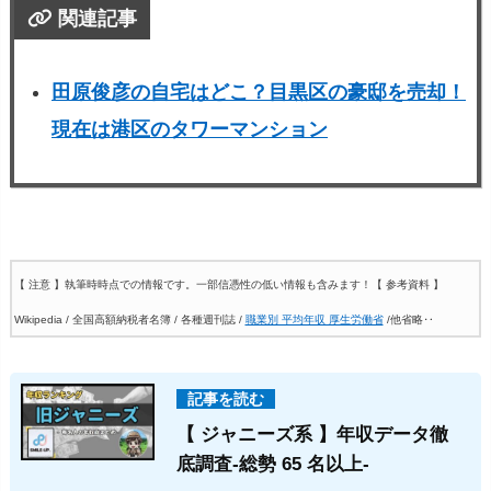
関連記事
田原俊彦の自宅はどこ？目黒区の豪邸を売却！
現在は港区のタワーマンション
【 注意 】執筆時時点での情報です。一部信憑性の低い情報も含みます！
【 参考資料 】
Wikipedia / 全国高額納税者名簿 / 各種週刊誌 /
職業別 平均年収 厚生労働省
/他省略‥
【 ジャニーズ系 】年収データ徹
底調査-総勢 65 名以上-