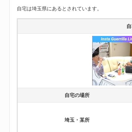
自宅は埼玉県にあるとされています。
自
【写真】家族でＴＶ番
ジャガー横田さん
(本名：木下博子)
自宅の場所
プロレスラーとして有名で、バラエテ
木下博勝さん
ジャガー横田さんの夫で、医師(医学博
埼玉・某所
り、ジャガー横田さんと一緒にイベン