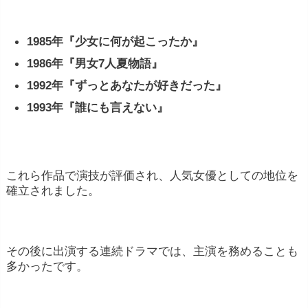
人気度
：一部のトップモデルや有名人モデル
1985年『少女に何が起こったか』
は、非常に高額な報酬を得ることができます。
1986年『男女7人夏物語』
ファッション業界や広告代理店が彼ららの影響
1992年『ずっとあなたが好きだった』
力を利用しようとするためです。
1993年『誰にも言えない』
契約条件
：契約の種類や条件によっても、報酬
が大きく異なります。例えば、独占的な契約や
長期契約は、高額な報酬が期待できる場合があ
ります。
これら作品で演技が評価され、人気女優としての地位を
確立されました。
地域
：モデルの活動拠点や仕事の発生地によっ
て、収入が異なります。大都市圏やファッショ
ンの中心地である都市で働くモデルは、一般に
その後に出演する連続ドラマでは、主演を務めることも
高い報酬を得ることができる場合があります。
多かったです。
ポートフォリオとポータル
：成功するために
は、ポートフォリオの質やモデルのポータルが