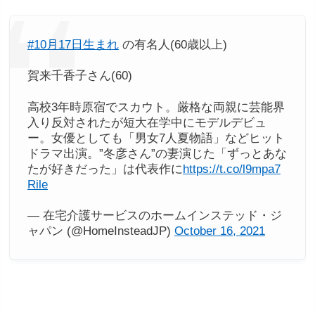
重要です。良い作品集やプロフェッショナルな
プロフィールは、仕事の獲得につながりやすく
#10月17日生まれ
の有名人(60歳以上)
なります。
賀来千香子さん(60)
広告キャンペーンやコマーシャル
：広告キャン
高校3年時原宿でスカウト。厳格な両親に芸能界
ペーンやコマーシャルなどの大規模なプロジェ
入り反対されたが短大在学中にモデルデビュ
クトに参加する場合、報酬が高くなることがあ
ー。女優としても「男女7人夏物語」などヒット
ドラマ出演。”冬彦さん”の妻演じた「ずっとあな
ります。
たが好きだった」は代表作に
https://t.co/l9mpa7
交渉スキル
：交渉力やビジネススキルは、モデ
Rile
ルが報酬を最大化するために重要です。
— 在宅介護サービスのホームインステッド・ジ
ャパン (@HomeInsteadJP)
October 16, 2021
月に100万円以上稼ぐケース