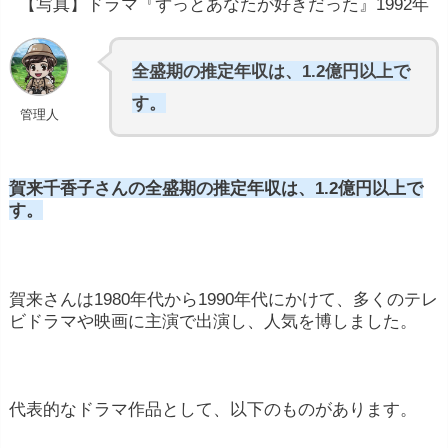
【写真】ドラマ『ずっとあなたが好きだった』1992年
全盛期の推定年収は、1.2億円以上で
す。
管理人
賀来千香子さんの全盛期の推定年収は、1.2億円以上で
す。
専門分野やタイプ
：ファッション、ランウェ
イ、エディトリアル、プラスサイズ、インスタ
グラムモデルなど、さまざまな分野があり、そ
賀来さんは1980年代から1990年代にかけて、多くのテレ
れぞれの分野での需要や報酬は異なります。
ビドラマや映画に主演で出演し、人気を博しました。
経験
：モデルの経験は、収入に大きく影響しま
す。キャリアの初期段階では報酬が低く、成功
代表的なドラマ作品として、以下のものがあります。
や経験を積むにつれて収入が増える傾向があり
ます。