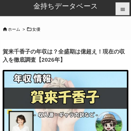
金持ちデータベース


メニュ


ホーム
>
女優

サイド
賀来千香子の年収は？全盛期は億超え！現在の収

入を徹底調査【2026年】
前へ

次へ

検索