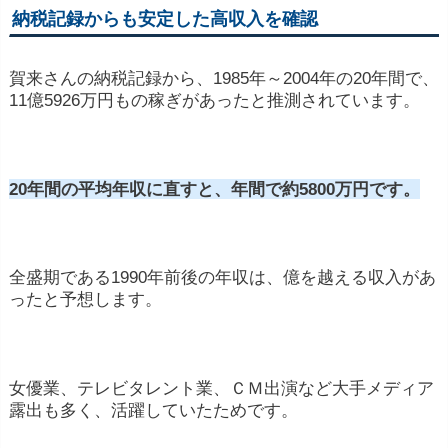
納税記録からも安定した高収入を確認
2万円~10万円
賀来さんの納税記録から、1985年～2004年の20年間で、
11億5926万円もの稼ぎがあったと推測されています。
若くして億を越えるような収入を得ることも
可能
20年間の平均年収に直すと、年間で約5800万円です。
全盛期である1990年前後の年収は、億を越える収入があ
ったと予想します。
※ 年収1億円を公表した人気モデ
女優業、テレビタレント業、ＣＭ出演など大手メディア
ルをケースを上げれば、
個人のコスプレイヤー活動
露出も多く、活躍していたためです。
からヒットのモデル。現在Twitterのフォロワー数