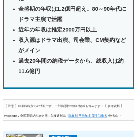
全盛期の年収は1.2億円超え。80～90年代に
ドラマ主演で活躍
近年の年収は推定2000万円以上
収入源はドラマ出演、司会業、CM契約など
がメイン
過去20年間の納税データから、総収入は約
11.6億円
【 注意 】執筆時時点での情報です。一部信憑性の低い情報も含みます！
【 参考資料 】
Wikipedia / 全国高額納税者名簿 / 各種週刊誌 /
職業別 平均年収 厚生労働省
/他省略‥