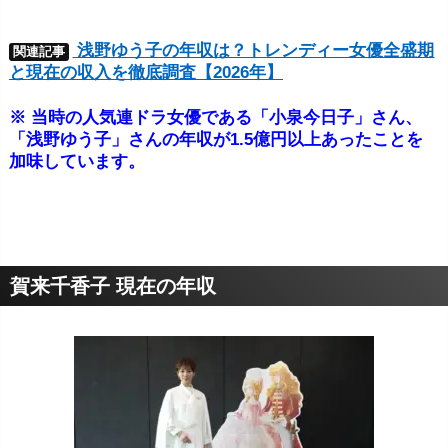
は130万人、Instagramは150万人を超え、Youtube
浅野ゆう子の年収は？トレンディー女優全盛期
関連記事
53万人。
現在は、TV、雑誌、声優など、幅広く活
と現在の収入を徹底調査【2026年】
動しています。自身の影響力に伴って仕事の質も上
※ 当時の人気連ドラ女優である「小泉今日子」さん、
がり、
年収が
2000万→3000万→5000万→1億
と増え
「浅野ゆう子」さんの年収が1.5億円以上あったことを
ているそうです。
※ モデル出身のローラさんは、
加味しています。
タレントとして、バラエティ番組
に引っ張りだこ。
2013年~2019年まで7年連続でCM出演数が５位以内
にランクインしていました。当時の年収は、
3億円
~5億円
とされています。人気モデルの多くは、国内
賀来千香子 現在の年収
でも有数のSNSフォロワー数を抱えているため、企
業広告に出演するチャンスが多々あります。