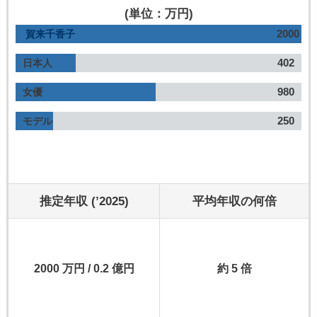
(単位：万円)
2000
賀来千香子
402
日本人
980
女優
250
モデル
推定年収 (’2025)
平均年収の何倍
2000 万円 / 0.2 億円
約 5 倍