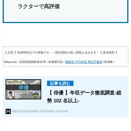
ラクターで高評価
【 注意 】執筆時時点での情報です。一部信憑性の低い情報も含みます！
【 参考資料 】
Wikipedia / 全国高額納税者名簿 / 各種週刊誌 /
職業別 平均年収 厚生労働省
/他省略‥
【 俳優 】年収データ徹底調査-総
勢 102 名以上-
https://youtubelib.com/actor-income