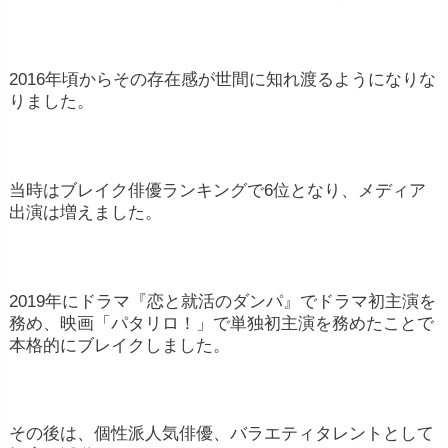
舞台出演料:
俳優・女優は舞台演劇に出演する
際にも出演料を受け取る場合があります。
2016年頃からその存在感が世間に知れ渡るようになりな
声優活動:
アニメやアニメーション映画、ゲー
りました。
ムなどで声を担当する声優としての活動も収入
源となります。
スポンサーシップや広告契約:
一部の有名俳
当時はブレイク俳優ランキングで6位となり、メディア
出演は増えました。
優・女優は、ブランドや企業との提携によって
収入を得ることがあります。
テレビ広告やCM出演料:
一部の俳優・女優は商
2019年にドラマ『恋と就活のダンパ』でドラマ初主演を
品やサービスの広告に出演し、その際に報酬を
務め、映画「パタリロ！」で単独初主演を務めたことで
得ることがあります。
本格的にブレイクしました。
著作権(映像)
作品が再放送されたり、映像ソフ
トが販売される際に、俳優は一定の著作権料を
その後は、個性派人気俳優、バラエティタレントとして
受け取る場合があります。