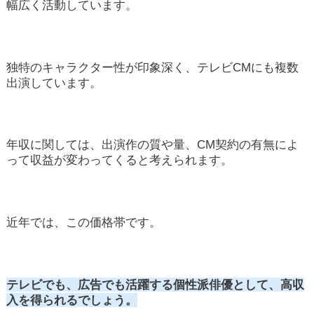
幅広く活動しています。
脚本執筆や監督などの副業:
一部の俳優は脚本
を執筆したり、映画の監督など、他の芸能系の
役職でも収入を得る場合があります。
独特のキャラクター性が印象深く、テレビCMにも複数
イベント参加:
一部の俳優は公開イベントやフ
出演しています。
ァンミーティングなどに参加し、それによって
収入を得る場合があります。
年収に関しては、出演作の質や量、CM契約の有無によ
所属事務所からのサポート:
一部の俳優は所属
って収益が変わってくると考えられます。
事務所から契約に基づくサポートを受けること
があります。これはプロモーションやキャリア
の相談などを含みます
近年では、この価格帯です。
映画の出演料は主演級で1本、100万~300万円
テレビでも、広告でも活躍する個性派俳優として、高収
入を得られるでしょう。
500万円~1000万円