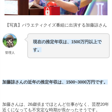
下積み時代は年収100万円以
下
年収が億を超える
【写真】バラエティクイズ番組に出演する加藤諒さん
平均年収は980万円
現在の推定年収は、1500万円以上で
す。
管理人
加藤諒さんの近年の推定年収は、1500~3000万円です。
映画やテレビドラマの出演料:
俳優・女優は作
品ごとに報酬を得ます。この額は作品の規模や
加藤さんは、26歳頃までほとんど仕事がなく、芸歴20年
予算、俳優自身の知名度によって変動します。
近くになっても不安定な時期が長かったそうです。