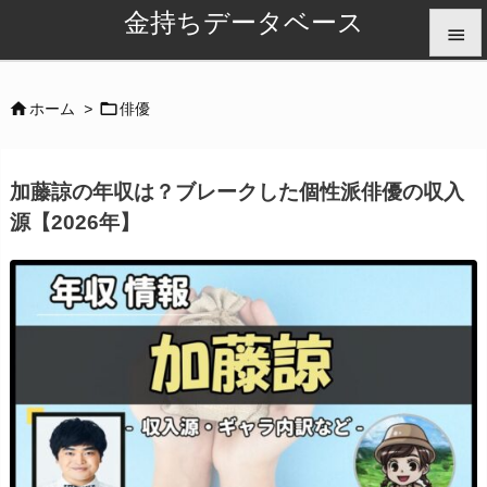
金持ちデータベース


メニュ


ホーム
>
俳優

サイド
加藤諒の年収は？ブレークした個性派俳優の収入

源【2026年】
前へ

次へ

検索