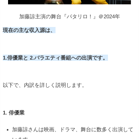
加藤諒主演の舞台『パタリロ！』＠2024年
現在の主な収入源は、
※ 1億円稼
いでいる人気女優をケースを上げれば、年間で映画
1.俳優業と 2.バラエティ番組への出演です。
に主演で1本、民放連続ドラマに主演級で2本(各10
話)その他宣伝のため、雑誌や番組出演などを含め
て5000万円。CMに5本出演(1本4000万円)で2億円。
以下で、内訳を詳しく説明します。
そこから経費を差し引いた利益を事務所と折版して
1億円が女優の収入となります。
1. 俳優業
加藤諒さんは映画、ドラマ、舞台に数多く出演して