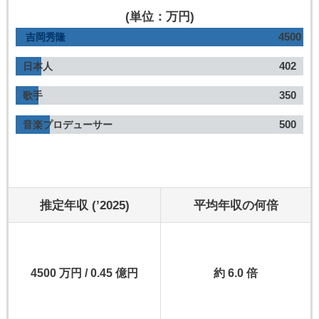
(単位：万円)
4500
吉岡秀隆
402
日本人
350
歌手
500
音楽プロデューサー
推定年収 (’2025)
平均年収の何倍
4500 万円 / 0.45 億円
約 6.0 倍