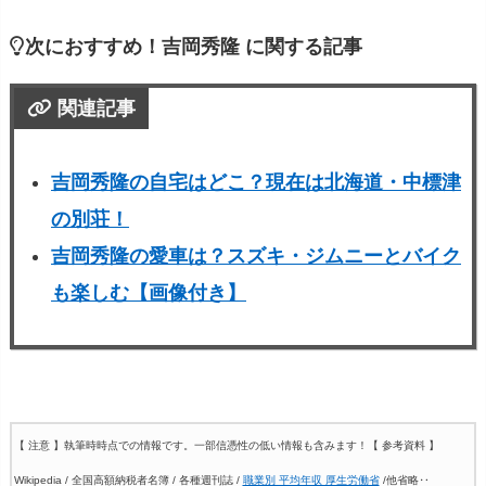
次におすすめ！吉岡秀隆 に関する記事
関連記事
吉岡秀隆の自宅はどこ？現在は北海道・中標津
の別荘！
吉岡秀隆の愛車は？スズキ・ジムニーとバイク
も楽しむ【画像付き】
【 注意 】執筆時時点での情報です。一部信憑性の低い情報も含みます！
【 参考資料 】
Wikipedia / 全国高額納税者名簿 / 各種週刊誌 /
職業別 平均年収 厚生労働省
/他省略‥