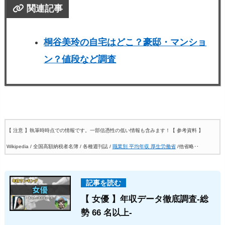
関連記事
桐谷美玲の自宅はどこ？豪邸・マンショ
ン？値段など調査
【 注意 】執筆時時点での情報です。一部信憑性の低い情報も含みます！
【 参考資料 】
Wikipedia / 全国高額納税者名簿 / 各種週刊誌 /
職業別 平均年収 厚生労働省
/他省略‥
【 女優 】年収データ徹底調査-総
勢 66 名以上-