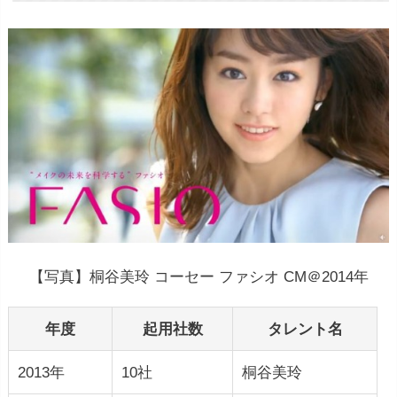
【写真】桐谷美玲 コーセー ファシオ CM＠2014年
年度
起用社数
タレント名
2013年
10社
桐谷美玲