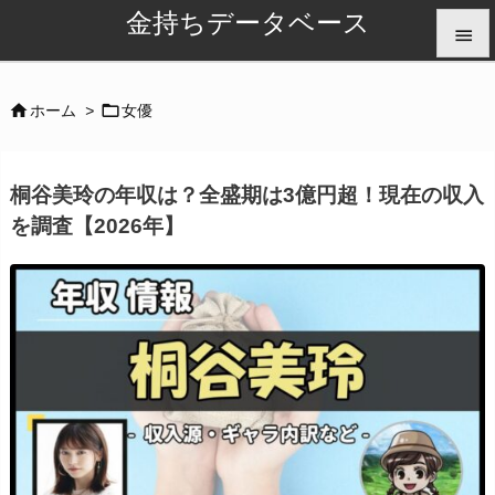
金持ちデータベース


メニュ


ホーム
>
女優

サイド
桐谷美玲の年収は？全盛期は3億円超！現在の収入

を調査【2026年】
前へ

次へ

検索