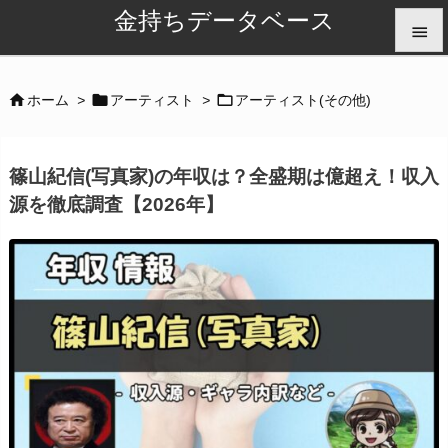
金持ちデータベース


メニュ



ホーム
>
アーティスト
>
アーティスト(その他)

サイド
篠山紀信(写真家)の年収は？全盛期は億超え！収入

源を徹底調査【2026年】
前へ

次へ

検索