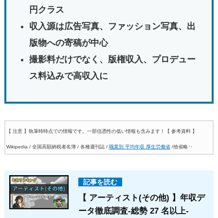
円クラス
収入源は広告写真、ファッション写真、出
版物への寄稿が中心
撮影料だけでなく、版権収入、プロデュー
ス料込みで高収入に
【 注意 】執筆時時点での情報です。一部信憑性の低い情報も含みます！
【 参考資料 】
Wikipedia / 全国高額納税者名簿 / 各種週刊誌 /
職業別 平均年収 厚生労働省
/他省略‥
【 アーティスト(その他) 】年収デ
ータ徹底調査-総勢 27 名以上-