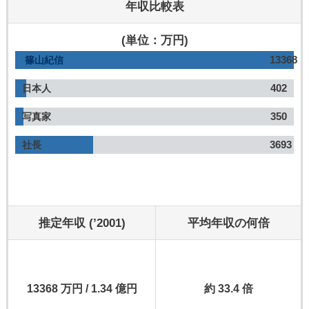
年収比較表
(単位：万円)
13368
篠山紀信
402
日本人
350
写真家
3693
社長
推定年収 (’2001)
平均年収の何倍
13368 万円 / 1.34 億円
約 33.4 倍