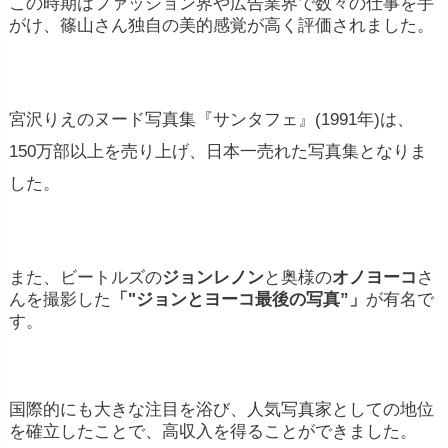
この時期はファッション界や広告業界で数々の仕事を手
がけ、篠山さん独自の美的感覚が高く評価されました。
宮沢りえのヌード写真集『サンタフェ』(1991年)は、
150万部以上を売り上げ、日本一売れた写真集となりま
した。
また、ビートルズの
ジョンレノン
と奥様の
オノヨーコ
さ
んを撮影した
「"ジョンとヨーコ最後の写真”」
が有名で
す。
国際的にも大きな注目を浴び、人気写真家としての地位
を確立したことで、高収入を得ることができました。