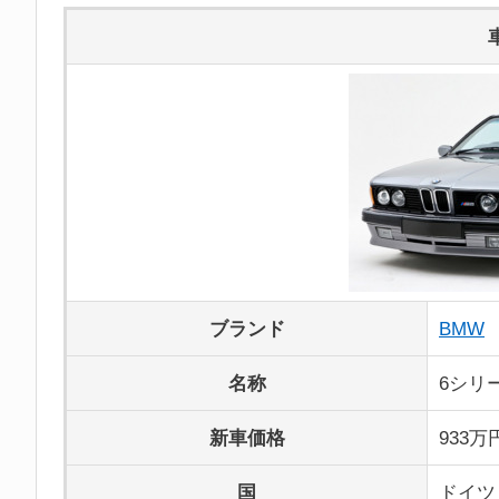
ブランド
BMW
名称
6シリ
新車価格
933万
国
ドイツ