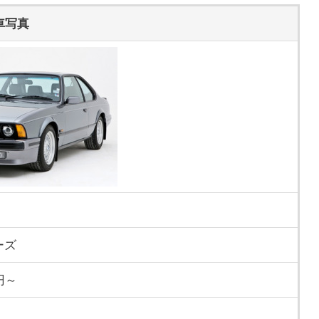
車写真
ーズ
円～