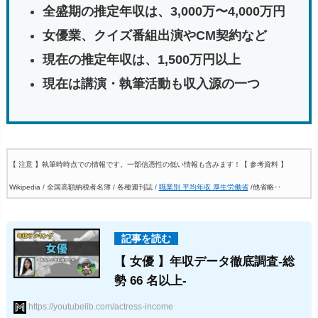
全盛期の推定年収は、3,000万〜4,000万円
女優業、クイズ番組出演やCM契約など
現在の推定年収は、1,500万円以上
現在は講演・執筆活動も収入源の一つ
【 注意 】執筆時時点での情報です。一部信憑性の低い情報も含みます！
【 参考資料 】
Wikipedia / 全国高額納税者名簿 / 各種週刊誌 /
職業別 平均年収 厚生労働省
/他省略‥
【 女優 】年収データ徹底調査-総
勢 66 名以上-
https://youtubelib.com/actress-income