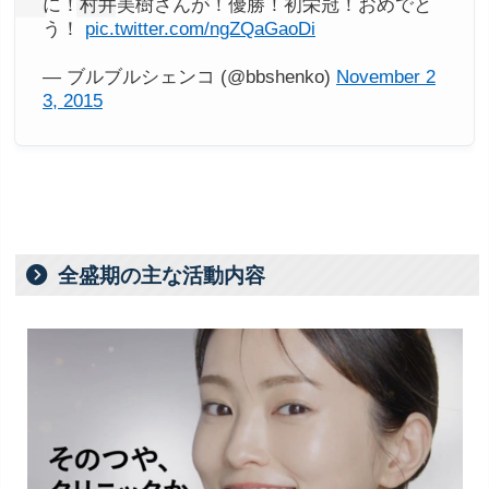
に！村井美樹さんが！優勝！初栄冠！おめでと
う！
pic.twitter.com/ngZQaGaoDi
— ブルブルシェンコ (@bbshenko)
November 2
3, 2015
全盛期の主な活動内容