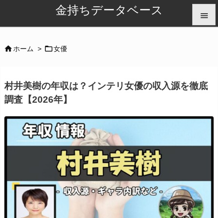
金持ちデータベース


メニュ


ホーム
>
女優

サイド
村井美樹の年収は？インテリ女優の収入源を徹底

調査【2026年】
前へ

次へ

検索