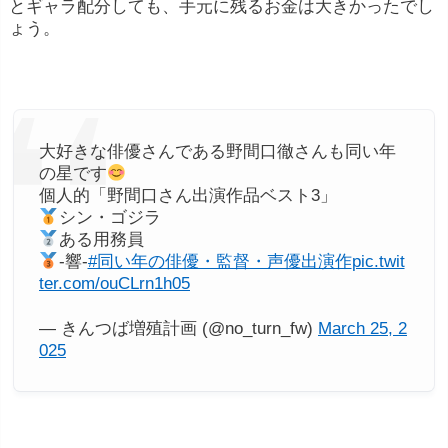
とギャラ配分しても、手元に残るお金は大きかったでし
ょう。
大好きな俳優さんである野間口徹さんも同い年
の星です
個人的「野間口さん出演作品ベスト3」
シン・ゴジラ
ある用務員
-響-
#同い年の俳優・監督・声優出演作
pic.twit
ter.com/ouCLrn1h05
— きんつば増殖計画 (@no_turn_fw)
March 25, 2
025