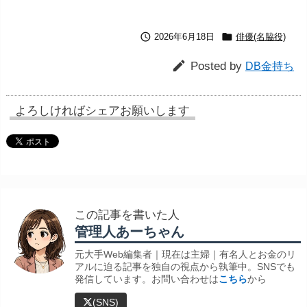


2026年6月18日
俳優(名脇役)

Posted by
DB金持ち
よろしければシェアお願いします
この記事を書いた人
管理人あーちゃん
元大手Web編集者｜現在は主婦｜有名人とお金のリ
アルに迫る記事を独自の視点から執筆中。SNSでも
発信しています。お問い合わせは
こちら
から
(SNS)