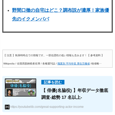
野間口徹の自宅はどこ？調布説が濃厚！家族優
先のイクメンパパ
【 注意 】執筆時時点での情報です。一部信憑性の低い情報も含みます！
【 参考資料 】
Wikipedia / 全国高額納税者名簿 / 各種週刊誌 /
職業別 平均年収 厚生労働省
/他省略‥
【 俳優(名脇役) 】年収データ徹底
調査-総勢 17 名以上-
https://youtubelib.com/great-supporting-actor-income