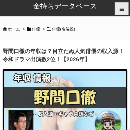
金持ちデータベース


メニュ



ホーム
>
俳優
>
俳優(名脇役)

サイド
野間口徹の年収は？目立たぬ人気俳優の収入源！

令和ドラマ出演数2位！【2026年】
前へ

次へ

検索