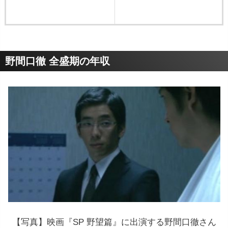
野間口徹 全盛期の年収
【写真】映画『SP 野望篇』に出演する野間口徹さん