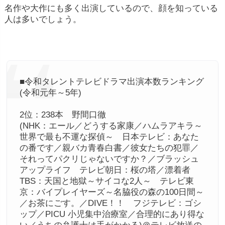
名作や大作にも多く出演しているので、顔を知っている
人は多いでしょう。
■令和タレントテレビドラマ出演本数ランキング
(令和元年～5年)
2位：238本 野間口徹
(NHK：エール／どうする家康／ハムラアキラ～
世界で最も不運な探偵～ 日本テレビ：あなた
の番です／親バカ青春白書／彼女たちの犯罪／
それってパクリじゃないですか？／ブラッシュ
アップライフ テレビ朝日：桜の塔／漂着者
TBS：天国と地獄～サイコな2人～ テレビ東
京：バイプレイヤーズ～名脇役の森の100日間～
／お茶にごす。／DIVE！！ フジテレビ：ゴシ
ップ／PICU 小児集中治療室／合理的にあり得な
い／うちの弁護士は手がかかる)＠テレビ放送の