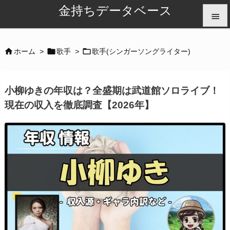
金持ちデータベース


メニュ



ホーム
>
歌手
>
歌手(シンガーソングライター)

サイド
小柳ゆきの年収は？全盛期は武道館ソロライブ！

現在の収入を徹底調査【2026年】
前へ

次へ

検索