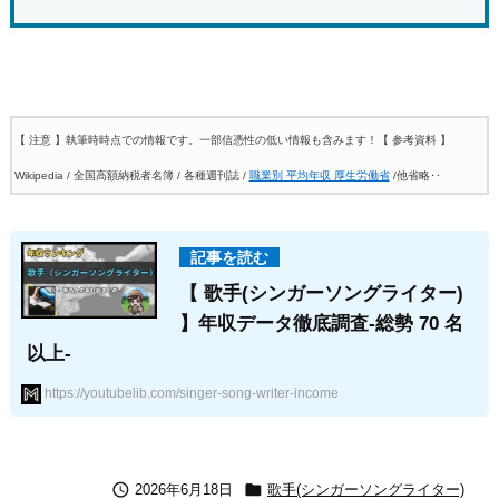
【 注意 】執筆時時点での情報です。一部信憑性の低い情報も含みます！
【 参考資料 】
Wikipedia / 全国高額納税者名簿 / 各種週刊誌 /
職業別 平均年収 厚生労働省
/他省略‥
【 歌手(シンガーソングライター)
】年収データ徹底調査-総勢 70 名
以上-
https://youtubelib.com/singer-song-writer-income


2026年6月18日
歌手(シンガーソングライター)