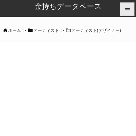
金持ちデータベース


メニュ



ホーム
>
アーティスト
>
アーティスト(デザイナー)

サイド

前へ

次へ

検索