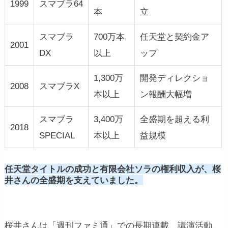
1999
スマブラ64
本
立
スマブラ
700万本
任天堂と契約金ア
2001
DX
以上
ップ
1,300万
開発ディレクショ
2008
スマブラX
本以上
ン報酬大幅増
スマブラ
3,400万
全盛期を超える利
2018
SPECIAL
本以上
益規模
任天堂タイトルの成功と有限会社ソラの権利収入が、桜
井さんの全盛期を支えていました。
桜井さんは「週刊ファミ通」での長期連載、講演活動、