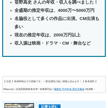
笹野高史 さんの年収・収入を調べました！
全盛期の推定年収は、4000万〜5000万円
名脇役として多くの作品に出演。CM出演も
多い
現在の推定年収は、2000万円以上
収入源は映画・ドラマ・CM・舞台など
【 注意 】執筆時時点での情報です。一部信憑性の低い情報も含みます！
【 参考資料 】
Wikipedia / 全国高額納税者名簿 / 各種週刊誌 /
職業別 平均年収 厚生労働省
/他省略‥