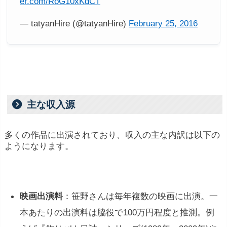
er.com/RoG10xKdCT
— tatyanHire (@tatyanHire)
February 25, 2016
※ 1億円稼
主な収入源
いでいる人気女優をケースを上げれば、年間で映画
に主演で1本、民放連続ドラマに主演級で2本(各10
多くの作品に出演されており、収入の主な内訳は以下の
ようになります。
話)その他宣伝のため、雑誌や番組出演などを含め
て5000万円。CMに5本出演(1本4000万円)で2億円。
そこから経費を差し引いた利益を事務所と折版して
1億円が女優の収入となります。
映画出演料
：笹野さんは毎年複数の映画に出演。一
本あたりの出演料は脇役で100万円程度と推測。例