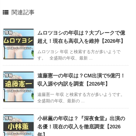

関連記事
ムロツヨシの年収は？大ブレークで億
超え！現在も高収入を維持【2026年】
ムロツヨシ 年収 と検索する方が多いようで
す。 全盛期の年収、最新 ...
遠藤憲一の年収は？CM出演で5億円！
収入源や内訳を調査【2026年】
遠藤憲一 年収 と検索する方が多いようです。
全盛期の年収、最新の ...
小林薫の年収は？『深夜食堂』出演の
名優！現在の収入を徹底調査【2026
年】