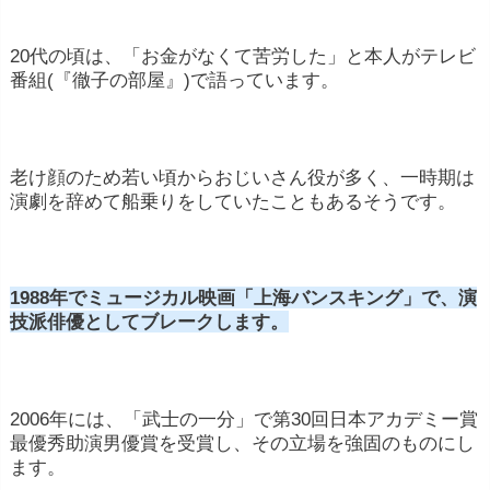
品ごとに報酬を得ます。この額は作品の規模や
予算、俳優自身の知名度によって変動します。
20代の頃は、「お金がなくて苦労した」と本人がテレビ
舞台出演料:
俳優・女優は舞台演劇に出演する
番組(『徹子の部屋』)で語っています。
際にも出演料を受け取る場合があります。
声優活動:
アニメやアニメーション映画、ゲー
老け顔のため若い頃からおじいさん役が多く、一時期は
ムなどで声を担当する声優としての活動も収入
演劇を辞めて船乗りをしていたこともあるそうです。
源となります。
スポンサーシップや広告契約:
一部の有名俳
優・女優は、ブランドや企業との提携によって
1988年でミュージカル映画「上海バンスキング」で、演
技派俳優としてブレークします。
収入を得ることがあります。
テレビ広告やCM出演料:
一部の俳優・女優は商
品やサービスの広告に出演し、その際に報酬を
2006年には、「武士の一分」で第30回日本アカデミー賞
得ることがあります。
最優秀助演男優賞を受賞し、その立場を強固のものにし
著作権(映像)
作品が再放送されたり、映像ソフ
ます。