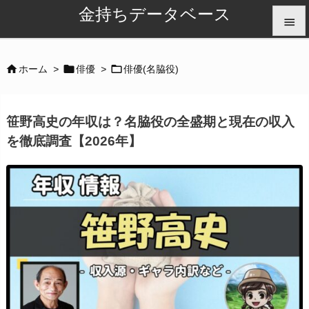
金持ちデータベース


メニュ



ホーム
>
俳優
>
俳優(名脇役)

サイド
笹野高史の年収は？名脇役の全盛期と現在の収入

を徹底調査【2026年】
前へ

次へ

検索