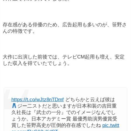
500万円~1000万円
存在感がある俳優のため、広告起用も多いのが、笹野さ
1話30万円~150万円
んの特徴です。
1話300万円~500万円
大作に出演した前後では、テレビCM起用も増え、安定
した収入を得ていたでしょう。
1本500万円~
https://t.co/wJtz8nTDmf
どちらかと云えば彼は
2000万円以上
ジー二ストだと思いますが日本和装の吉田重
久社長は『武士の一分』でのイメージなんでし
7000万円~１億円
ょうか。日本アカデミー賞 最優秀助演男優賞受
賞した笹野高史が圧倒的存在感でしたね
pic.twitt