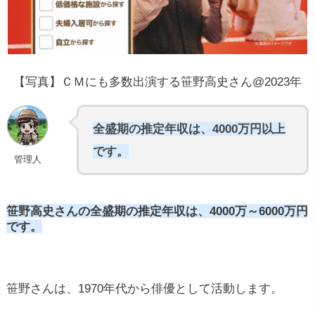
下積み時代は年収100万円以
下
【写真】ＣＭにも多数出演する笹野高史さん@2023年
年収が億を超える
全盛期の推定年収は、4000万円以上
平均年収は980万円
です。
管理人
笹野高史さんの全盛期の推定年収は、4000万～6000万円
です。
笹野さんは、1970年代から俳優として活動します。
映画やテレビドラマの出演料:
俳優・女優は作