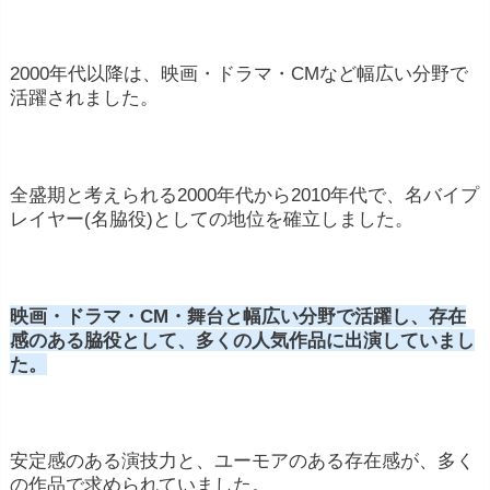
トが販売される際に、俳優は一定の著作権料を
受け取る場合があります。
2000年代以降は、映画・ドラマ・CMなど幅広い分野で
脚本執筆や監督などの副業:
一部の俳優は脚本
活躍されました。
を執筆したり、映画の監督など、他の芸能系の
役職でも収入を得る場合があります。
イベント参加:
一部の俳優は公開イベントやフ
全盛期と考えられる2000年代から2010年代で、名バイプ
ァンミーティングなどに参加し、それによって
レイヤー(名脇役)としての地位を確立しました。
収入を得る場合があります。
所属事務所からのサポート:
一部の俳優は所属
映画・ドラマ・CM・舞台と幅広い分野で活躍し、存在
事務所から契約に基づくサポートを受けること
感のある脇役として、多くの人気作品に出演していまし
があります。これはプロモーションやキャリア
た。
の相談などを含みます
映画の出演料は主演級で1本、100万~300万円
安定感のある演技力と、ユーモアのある存在感が、多く
の作品で求められていました。