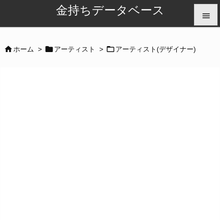
金持ちデータベース


メニュ



ホーム
>
アーティスト
>
アーティスト(デザイナー)

サイド

前へ

次へ

検索