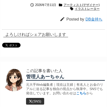


2026年7月11日
アーティスト(デザイナー)

イラストレーター

Posted by
DB金持ち
よろしければシェアお願いします
この記事を書いた人
管理人あーちゃん
元大手Web編集者｜現在は主婦｜有名人とお金のリ
アルに迫る記事を独自の視点から執筆中。SNSでも
発信しています。お問い合わせは
こちら
から
(SNS)