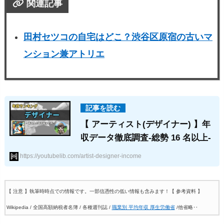
関連記事
田村セツコの自宅はどこ？渋谷区原宿の古いマ
ンション兼アトリエ
【 アーティスト(デザイナー) 】年
収データ徹底調査-総勢 16 名以上-
https://youtubelib.com/artist-designer-income
【 注意 】執筆時時点での情報です。一部信憑性の低い情報も含みます！
【 参考資料 】
Wikipedia / 全国高額納税者名簿 / 各種週刊誌 /
職業別 平均年収 厚生労働省
/他省略‥