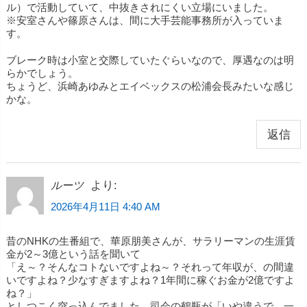
ル）で活動していて、中抜きされにくい立場にいました。
※安室さんや篠原さんは、間に大手芸能事務所が入っていま
す。
ブレーク時は小室と交際していたぐらいなので、厚遇なのは明
らかでしょう。
ちょうど、浜崎あゆみとエイベックスの松浦会長みたいな感じ
かな。
返信
より:
ルーツ
2026年4月11日 4:40 AM
昔のNHKの生番組で、華原朋美さんが、サラリーマンの生涯賃
金が2～3億という話を聞いて
「え～？そんなコトないですよね～？それって年収が、の間違
いですよね？少なすぎますよね？1年間に稼ぐお金が2億ですよ
ね？」
としつこく突っ込んでました。司会の鶴瓶が「いや違うで、一