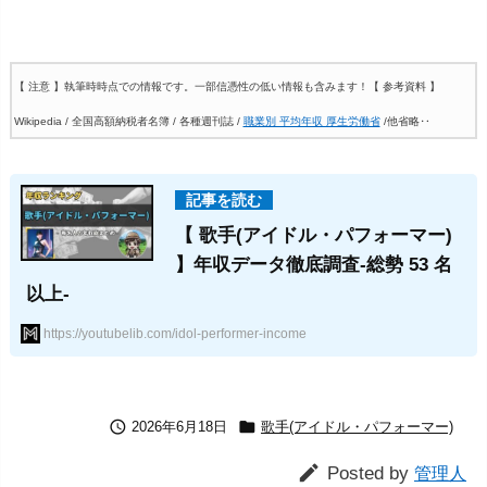
【 注意 】執筆時時点での情報です。一部信憑性の低い情報も含みます！
【 参考資料 】
Wikipedia / 全国高額納税者名簿 / 各種週刊誌 /
職業別 平均年収 厚生労働省
/他省略‥
【 歌手(アイドル・パフォーマー)
】年収データ徹底調査-総勢 53 名
以上-
https://youtubelib.com/idol-performer-income


2026年6月18日
歌手(アイドル・パフォーマー)

Posted by
管理人