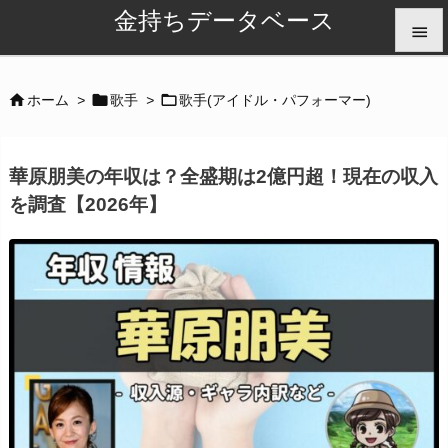
金持ちデータベース


メニュ



ホーム
>
歌手
>
歌手(アイドル・パフォーマー)

サイド
華原朋美の年収は？全盛期は2億円超！現在の収入

を調査【2026年】
前へ

次へ

検索