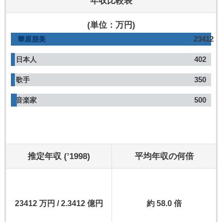
年収比較表
(単位：万円)
23412
華原朋美
402
日本人
350
歌手
500
音楽家
推定年収 (’1998)
平均年収の何倍
23412 万円 / 2.3412 億円
約 58.0 倍