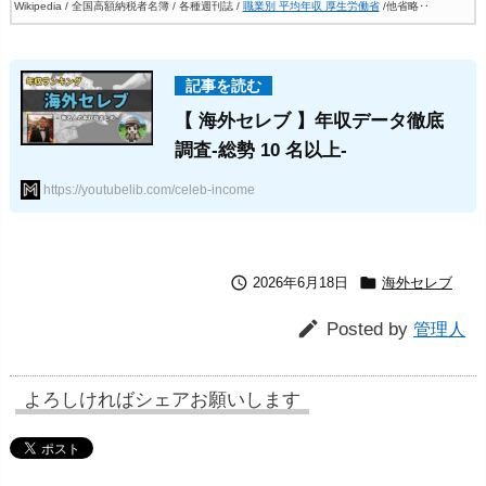
Wikipedia / 全国高額納税者名簿 / 各種週刊誌 /
職業別 平均年収 厚生労働省
/他省略‥
【 海外セレブ 】年収データ徹底
調査-総勢 10 名以上-
https://youtubelib.com/celeb-income


2026年6月18日
海外セレブ

Posted by
管理人
よろしければシェアお願いします