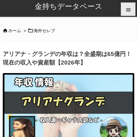
金持ちデータベース


メニュ


ホーム
>
海外セレブ

サイド
アリアナ・グランデの年収は？全盛期は65億円！

現在の収入や資産額【2026年】
前へ

次へ

検索