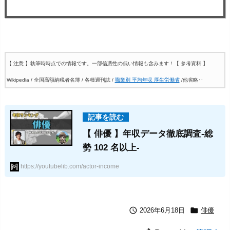
【 注意 】執筆時時点での情報です。一部信憑性の低い情報も含みます！
【 参考資料 】
Wikipedia / 全国高額納税者名簿 / 各種週刊誌 /
職業別 平均年収 厚生労働省
/他省略‥
【 俳優 】年収データ徹底調査-総
勢 102 名以上-
https://youtubelib.com/actor-income


2026年6月18日
俳優