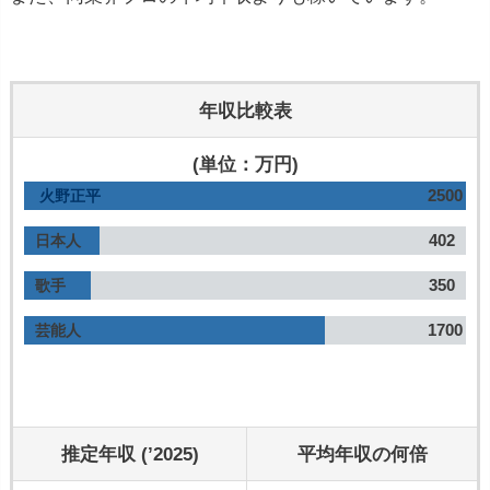
年収比較表
(単位：万円)
2500
火野正平
402
日本人
350
歌手
1700
芸能人
推定年収 (’2025)
平均年収の何倍