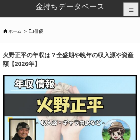
金持ちデータベース


メニュ


ホーム
>
俳優

サイド
火野正平の年収は？全盛期や晩年の収入源や資産

額【2026年】
前へ

次へ

検索