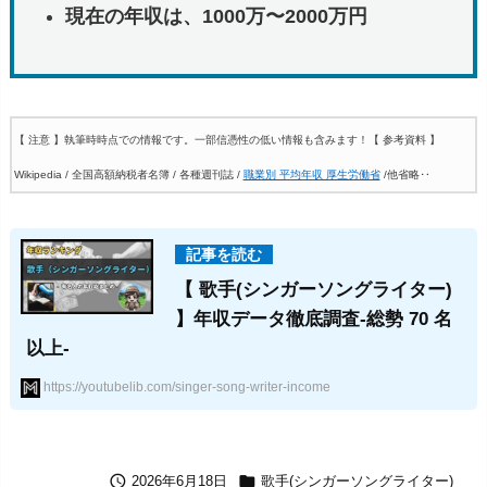
現在の年収は、1000万〜2000万円
【 注意 】執筆時時点での情報です。一部信憑性の低い情報も含みます！
【 参考資料 】
Wikipedia / 全国高額納税者名簿 / 各種週刊誌 /
職業別 平均年収 厚生労働省
/他省略‥
【 歌手(シンガーソングライター)
】年収データ徹底調査-総勢 70 名
以上-
https://youtubelib.com/singer-song-writer-income


2026年6月18日
歌手(シンガーソングライター)