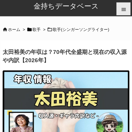
金持ちデータベース


メニュ



ホーム
>
歌手
>
歌手(シンガーソングライター)

サイド
太田裕美の年収は？70年代全盛期と現在の収入源

や内訳【2026年】
前へ

次へ

検索